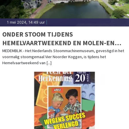
1 mei 2024, 14:49 uur
|
ONDER STOOM TIJDENS
HEMELVAARTWEEKEND EN MOLEN-EN
GEMALENWEEKEND
MEDEMBLIK - Het Nederlands Stoommachinemuseum, gevestigd in het
voormalig stoomgemaal Vier Noorder Koggen, is tijdens het
Hemelvaartweekend van [...]