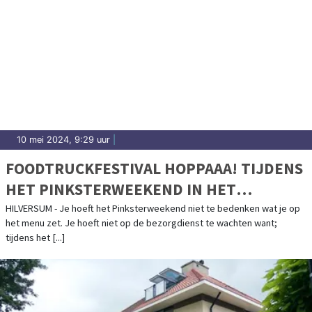
10 mei 2024, 9:29 uur
|
FOODTRUCKFESTIVAL HOPPAAA! TIJDENS
HET PINKSTERWEEKEND IN HET
DUDOKPARK IN HILVERSUM!
HILVERSUM - Je hoeft het Pinksterweekend niet te bedenken wat je op
het menu zet. Je hoeft niet op de bezorgdienst te wachten want;
tijdens het [...]