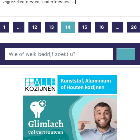
vrijgezellenfeesten, kinderfeestjes [...]
1
...
12
13
14
(current)
15
16
...
26