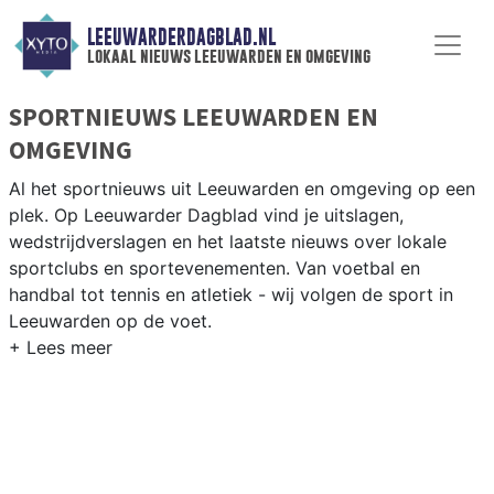
LEEUWARDERDAGBLAD.NL
lokaal nieuws leeuwarden en omgeving
SPORTNIEUWS LEEUWARDEN EN
OMGEVING
Al het sportnieuws uit Leeuwarden en omgeving op een
plek. Op Leeuwarder Dagblad vind je uitslagen,
wedstrijdverslagen en het laatste nieuws over lokale
sportclubs en sportevenementen. Van voetbal en
handbal tot tennis en atletiek - wij volgen de sport in
Leeuwarden op de voet.
LOKALE SPORT LEEUWARDEN
Van SC Cambuur Leeuwarden en Friesland FC tot
schaatsen in het IJsstadion en atletiek bij AV
Leeuwarden — sport in de Friese hoofdstad is
gevarieerd en trots. Blijf op de hoogte van alle sportieve