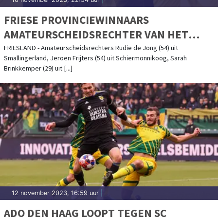
FRIESE PROVINCIEWINNAARS
AMATEURSCHEIDSRECHTER VAN HET
JAAR-VERKIEZING BEKEND
FRIESLAND - Amateurscheidsrechters Rudie de Jong (54) uit
Smallingerland, Jeroen Frijters (54) uit Schiermonnikoog, Sarah
Brinkkemper (29) uit [...]
12 november 2023, 16:59 uur
|
ADO DEN HAAG LOOPT TEGEN SC