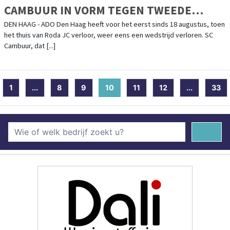
CAMBUUR IN VORM TEGEN TWEEDE
NEDERLAAG OP
DEN HAAG - ADO Den Haag heeft voor het eerst sinds 18 augustus, toen
het thuis van Roda JC verloor, weer eens een wedstrijd verloren. SC
Cambuur, dat [...]
1
...
8
9
10
(current)
11
12
...
33