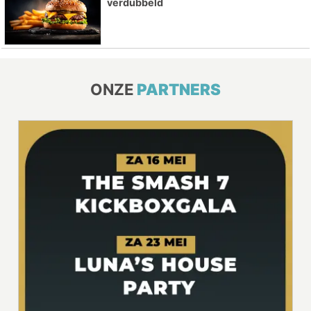
verdubbeld
ONZE
PARTNERS