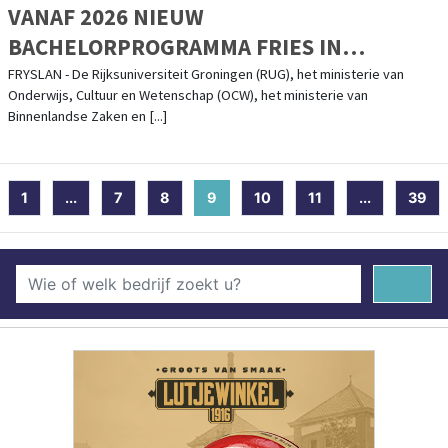
VANAF 2026 NIEUW
BACHELORPROGRAMMA FRIES IN
GRONINGEN
FRYSLAN - De Rijksuniversiteit Groningen (RUG), het ministerie van
Onderwijs, Cultuur en Wetenschap (OCW), het ministerie van
Binnenlandse Zaken en [...]
1
...
7
8
9
(current)
10
11
...
39