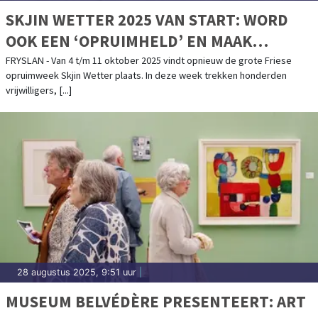
SKJIN WETTER 2025 VAN START: WORD
OOK EEN ‘OPRUIMHELD’ EN MAAK
FRYSLÂN SCHOON VAN ZWERFAFVAL
FRYSLAN - Van 4 t/m 11 oktober 2025 vindt opnieuw de grote Friese
opruimweek Skjin Wetter plaats. In deze week trekken honderden
vrijwilligers, [...]
28 augustus 2025, 9:51 uur
|
MUSEUM BELVÉDÈRE PRESENTEERT: ART