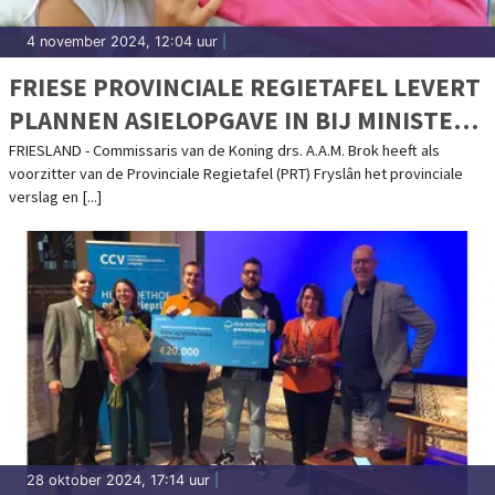
4 november 2024, 12:04 uur
|
FRIESE PROVINCIALE REGIETAFEL LEVERT
PLANNEN ASIELOPGAVE IN BIJ MINISTER
FABER
FRIESLAND - Commissaris van de Koning drs. A.A.M. Brok heeft als
voorzitter van de Provinciale Regietafel (PRT) Fryslân het provinciale
verslag en [...]
28 oktober 2024, 17:14 uur
|