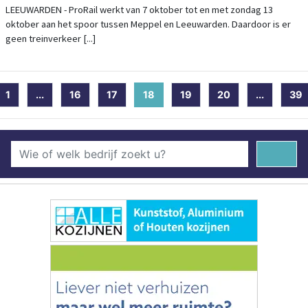
LEEUWARDEN - ProRail werkt van 7 oktober tot en met zondag 13
oktober aan het spoor tussen Meppel en Leeuwarden. Daardoor is er
geen treinverkeer [...]
1
...
16
17
18
(current)
19
20
...
39