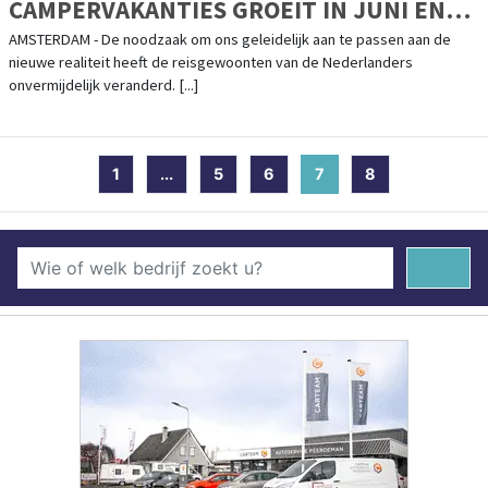
CAMPERVAKANTIES GROEIT IN JUNI EN
JULI 900% IN VERGELIJKING MET VORIG
AMSTERDAM - De noodzaak om ons geleidelijk aan te passen aan de
nieuwe realiteit heeft de reisgewoonten van de Nederlanders
JAAR
onvermijdelijk veranderd. [...]
1
...
5
6
7
(current)
8