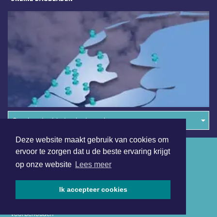
Overige dagbladen in de regio
Deze website maakt gebruik van cookies om
Algemene voorwaarden
ervoor te zorgen dat u de beste ervaring krijgt
op onze website
Lees meer
Disclaimer
Privacy Statement
Ik accepteer cookies
Copyright (c) 2026 | Leeuwarderdagblad.nl - Alle rechten
voorbehouden