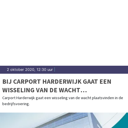
2 oktober 2020, 12:30 uur
|
BIJ CARPORT HARDERWIJK GAAT EEN
WISSELING VAN DE WACHT
PLAATSVINDEN IN DE BEDRIJFSVOERING
Carport Harderwijk gaat een wisseling van de wacht plaatsvinden in de
bedrijfsvoering.