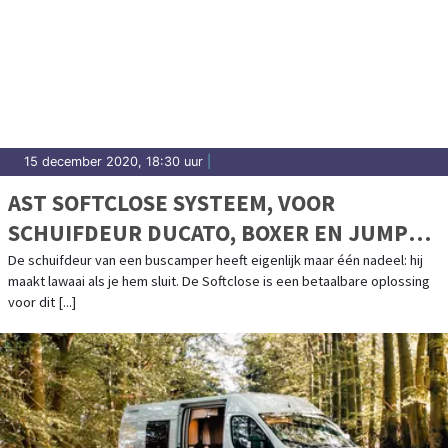
15 december 2020, 18:30 uur
|
AST SOFTCLOSE SYSTEEM, VOOR
SCHUIFDEUR DUCATO, BOXER EN JUMPER
>2006
De schuifdeur van een buscamper heeft eigenlijk maar één nadeel: hij
maakt lawaai als je hem sluit. De Softclose is een betaalbare oplossing
voor dit [...]