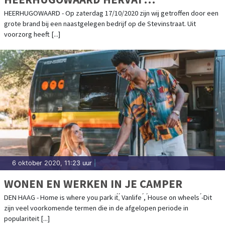
WERKZAAMHEDEN NA BRAND
HEERHUGOWAARD - Op zaterdag 17/10/2020 zijn wij getroffen door een
grote brand bij een naastgelegen bedrijf op de Stevinstraat. Uit
voorzorg heeft [...]
6 oktober 2020, 11:23 uur
|
WONEN EN WERKEN IN JE CAMPER
DEN HAAG - Home is where you park it́,́ Vanlife ́, ́House on wheels ́-Dit
zijn veel voorkomende termen die in de afgelopen periode in
populariteit [...]