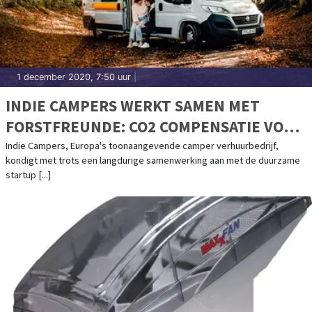
1 december 2020, 7:50 uur
|
INDIE CAMPERS WERKT SAMEN MET
FORSTFREUNDE: CO2 COMPENSATIE VOOR
JE ROADTRIP DOOR HET PLANTEN VAN
Indie Campers, Europa's toonaangevende camper verhuurbedrijf,
kondigt met trots een langdurige samenwerking aan met de duurzame
BOMEN
startup [...]