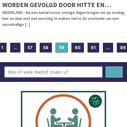
WORDEN GEVOLGD DOOR HITTE EN
VERKOELING
NEDERLAND - Na een aantal mooie zonnige dagen kregen we op zondag
hier en daar met wat neerslag te maken. Het is de voorbode van een
wisselvallige [...]
1
...
57
58
59
(current)
60
61
...
89