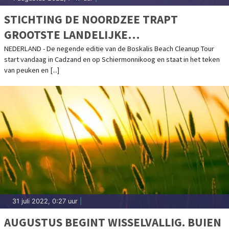
STICHTING DE NOORDZEE TRAPT
GROOTSTE LANDELIJKE
STRANDOPRUIMACTIE AF: RUIM 2000
NEDERLAND - De negende editie van de Boskalis Beach Cleanup Tour
start vandaag in Cadzand en op Schiermonnikoog en staat in het teken
VRIJWILLIGERS ONTDOEN
van peuken en [...]
NOORDZEEKUST VAN AFVAL
31 juli 2022, 0:27 uur
|
AUGUSTUS BEGINT WISSELVALLIG. BUIEN