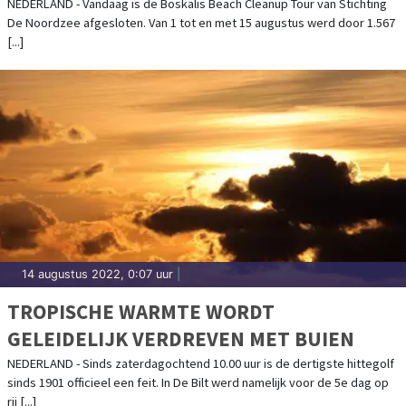
EN 4.408 KILO AFVAL OP VAN STRANDEN
NEDERLAND - Vandaag is de Boskalis Beach Cleanup Tour van Stichting
De Noordzee afgesloten. Van 1 tot en met 15 augustus werd door 1.567
[...]
14 augustus 2022, 0:07 uur
|
TROPISCHE WARMTE WORDT
GELEIDELIJK VERDREVEN MET BUIEN
NEDERLAND - Sinds zaterdagochtend 10.00 uur is de dertigste hittegolf
sinds 1901 officieel een feit. In De Bilt werd namelijk voor de 5e dag op
rij [...]