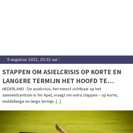
9 augustus 2022, 20:32 uur
|
STAPPEN OM ASIELCRISIS OP KORTE EN
LANGERE TERMIJN HET HOOFD TE
BIEDEN
NEDERLAND - De asielcrisis, het meest zichtbaar op het
aanmeldcentrum in Ter Apel, vraagt om extra stappen – op korte,
middellange en lange termijn. [...]