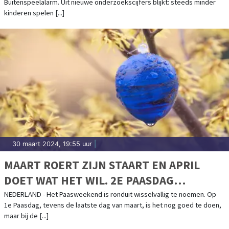
Buitenspeelalarm. Uit nieuwe onderzoekscijfers blijkt: steeds minder
kinderen spelen [...]
30 maart 2024, 19:55 uur
|
MAART ROERT ZIJN STAART EN APRIL
DOET WAT HET WIL. 2E PAASDAG
REGENACHTIG, DAARNA WISSELVALLIG
NEDERLAND - Het Paasweekend is ronduit wisselvallig te noemen. Op
1e Paasdag, tevens de laatste dag van maart, is het nog goed te doen,
MET HOGERE TEMPERATUREN
maar bij de [...]