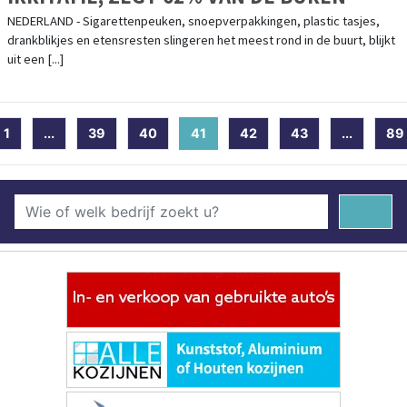
NEDERLAND - Sigarettenpeuken, snoepverpakkingen, plastic tasjes,
drankblikjes en etensresten slingeren het meest rond in de buurt, blijkt
uit een [...]
1
...
39
40
41
(current)
42
43
...
89