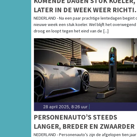
KOMENDE DAGEN STUK KOELER,
LATER IN DE WEEK WEER RICHTI
20 GRADEN
NEDERLAND - Na een paar prachtige lentedagen begint 
nieuwe week een stuk koeler. Wel blijft het overwegend
droog en loopt tegen het eind van de [...]
28 april 2025, 8:26 uur
|
PERSONENAUTO’S STEEDS
LANGER, BREDER EN ZWAARDER
NEDERLAND - Personenauto’s zijn de afgelopen tien jaar