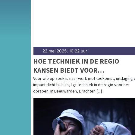
en het weersbericht voor de Friese hoofdst
22 mei 2025, 10:22 uur
|
HOE TECHNIEK IN DE REGIO
KANSEN BIEDT VOOR
CARRIÈRESWITCHERS EN JONGE
Voor wie op zoek is naar werk met toekomst, uitdaging 
impact dicht bij huis, ligt techniek in de regio voor het
VAKMENSEN
oprapen. In Leeuwarden, Drachten [...]