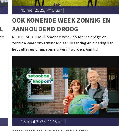
10 mei 2025, 7:10 uur
|
OOK KOMENDE WEEK ZONNIG EN
L
AANHOUDEND DROOG
 de
NEDERLAND - Ook komende week houdt het droge en
zonnige weer onverminderd aan. Maandag en dinsdag kan
het zelfs regionaal zomers warm worden. Aan [...]
28 april 2025, 11:16 uur
|