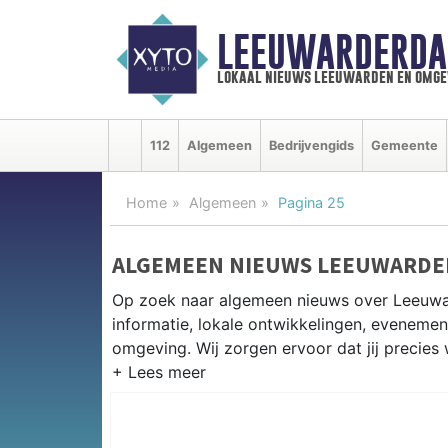
LEEUWARDERDA
lokaal nieuws leeuwarden en omge
112
Algemeen
Bedrijvengids
Gemeente
Home
Algemeen
Pagina 25
ALGEMEEN NIEUWS LEEUWARDE
Op zoek naar algemeen nieuws over Leeuwa
informatie, lokale ontwikkelingen, eveneme
omgeving. Wij zorgen ervoor dat jij precies 
PRAKTISCHE INFORMATIE LEEU
Van werkzaamheden op de A31 en de Station