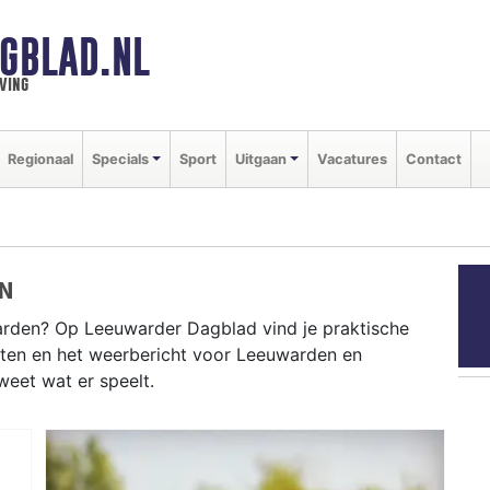
GBLAD.NL
ving
Regionaal
Specials
Sport
Uitgaan
Vacatures
Contact
N
rden? Op Leeuwarder Dagblad vind je praktische
nten en het weerbericht voor Leeuwarden en
weet wat er speelt.
WARDEN
sweg tot evenementen als het Blokken Filmfestival