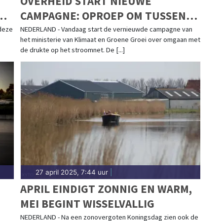
OVERHEID START NIEUWE
NG
CAMPAGNE: OPROEP OM TUSSEN
16.00 EN 21.00 MINDER STROOM TE
deze
NEDERLAND - Vandaag start de vernieuwde campagne van
het ministerie van Klimaat en Groene Groei over omgaan met
GEBRUIKEN
de drukte op het stroomnet. De [...]
27 april 2025, 7:44 uur
|
APRIL EINDIGT ZONNIG EN WARM,
MEI BEGINT WISSELVALLIG
NEDERLAND - Na een zonovergoten Koningsdag zien ook de