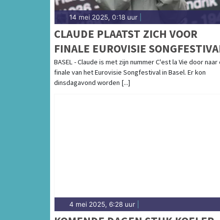
14 mei 2025, 0:18 uur
|
CLAUDE PLAATST ZICH VOOR
FINALE EUROVISIE SONGFESTIVA
BASEL - Claude is met zijn nummer C'est la Vie door naar
finale van het Eurovisie Songfestival in Basel. Er kon
dinsdagavond worden [...]
4 mei 2025, 6:28 uur
|