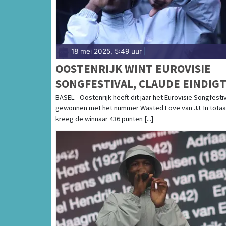
18 mei 2025, 5:49 uur
|
OOSTENRIJK WINT EUROVISIE
SONGFESTIVAL, CLAUDE EINDIG
ALS TWAALFDE
BASEL - Oostenrijk heeft dit jaar het Eurovisie Songfesti
gewonnen met het nummer Wasted Love van JJ. In totaa
kreeg de winnaar 436 punten [...]