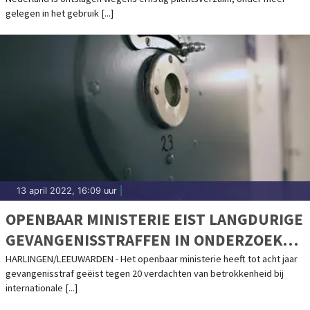
gelegen in het gebruik [...]
13 april 2022, 16:09 uur
|
OPENBAAR MINISTERIE EIST LANGDURIGE
GEVANGENISSTRAFFEN IN ONDERZOEK
VIDAR NAAR INTERNATIONALE
HARLINGEN/LEEUWARDEN - Het openbaar ministerie heeft tot acht jaar
gevangenisstraf geëist tegen 20 verdachten van betrokkenheid bij
DRUGSHANDEL
internationale [...]