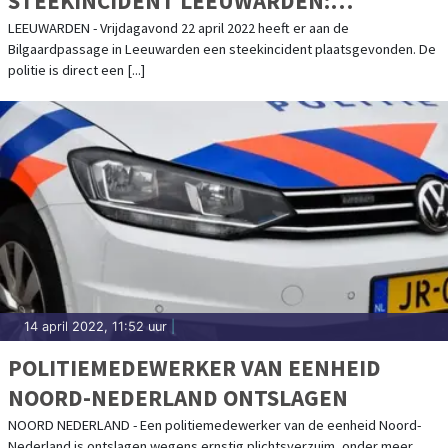
STEEKINCIDENT LEEUWARDEN:
GETUIGEN EN CAMERABEELDEN GEZOCHT
LEEUWARDEN - Vrijdagavond 22 april 2022 heeft er aan de
Bilgaardpassage in Leeuwarden een steekincident plaatsgevonden. De
politie is direct een [...]
14 april 2022, 11:52 uur
|
POLITIEMEDEWERKER VAN EENHEID
NOORD-NEDERLAND ONTSLAGEN
NOORD NEDERLAND - Een politiemedewerker van de eenheid Noord-
Nederland is ontslagen wegens ernstig plichtsverzuim, onder meer