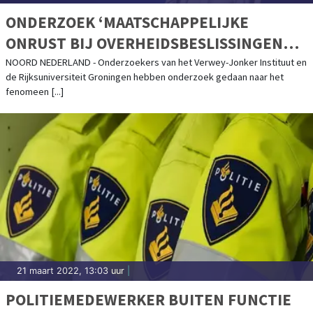
ONDERZOEK ‘MAATSCHAPPELIJKE
ONRUST BIJ OVERHEIDSBESLISSINGEN
NOORD-NEDERLAND’ AFGEROND
NOORD NEDERLAND - Onderzoekers van het Verwey-Jonker Instituut en
de Rijksuniversiteit Groningen hebben onderzoek gedaan naar het
fenomeen [...]
21 maart 2022, 13:03 uur
|
POLITIEMEDEWERKER BUITEN FUNCTIE