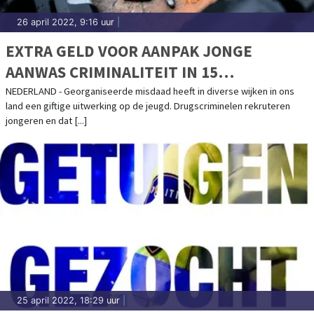
26 april 2022, 9:16 uur
|
EXTRA GELD VOOR AANPAK JONGE
AANWAS CRIMINALITEIT IN 15
GEMEENTEN
NEDERLAND - Georganiseerde misdaad heeft in diverse wijken in ons
land een giftige uitwerking op de jeugd. Drugscriminelen rekruteren
jongeren en dat [...]
25 april 2022, 18:29 uur
|