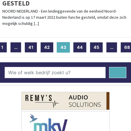
GESTELD
NOORD NEDERLAND - Een leidinggevende van de eenheid Noord-
Nederland is op 17 maart 2022 buiten functie gesteld, omdat deze zich
mogelijk schuldig [...]
1
...
41
42
43
(current)
44
45
...
68