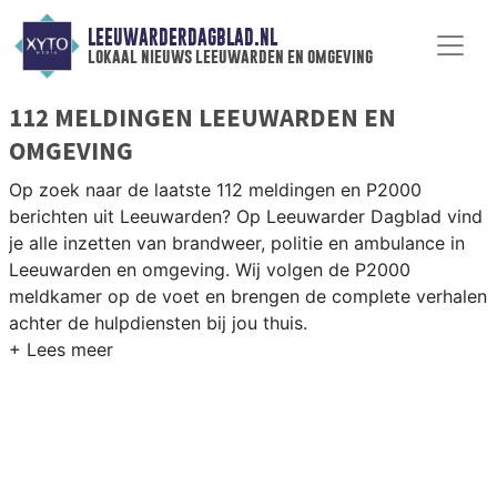
LEEUWARDERDAGBLAD.NL
lokaal nieuws leeuwarden en omgeving
112 MELDINGEN LEEUWARDEN EN
OMGEVING
Op zoek naar de laatste 112 meldingen en P2000
berichten uit Leeuwarden? Op Leeuwarder Dagblad vind
je alle inzetten van brandweer, politie en ambulance in
Leeuwarden en omgeving. Wij volgen de P2000
meldkamer op de voet en brengen de complete verhalen
achter de hulpdiensten bij jou thuis.
P2000 MELDINGEN LEEUWARDEN
Van incidenten op de A31 en de N31 tot meldingen in
Leeuwarden-Noord, de Vrijheidswijk en rondom de
historische binnenstad met de Oldehove — onze
redactie brengt het nieuws.