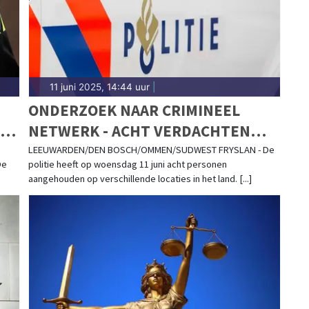
11 juni 2025, 14:44 uur
|
ONDERZOEK NAAR CRIMINEEL
NETWERK - ACHT VERDACHTEN
AANGEHOUDEN
LEEUWARDEN/DEN BOSCH/OMMEN/SUDWEST FRYSLAN - De
De
politie heeft op woensdag 11 juni acht personen
aangehouden op verschillende locaties in het land. [...]