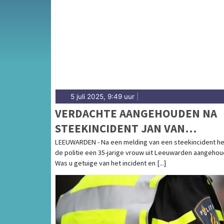
Van incidenten op de A31 en de N31 tot mel
rondom de historische binnenstad met de O
5 juli 2025, 9:49 uur
|
VERDACHTE AANGEHOUDEN NA
STEEKINCIDENT JAN VAN
SCORELSTRAAT
LEEUWARDEN - Na een melding van een steekincident he
de politie een 35-jarige vrouw uit Leeuwarden aangehou
Was u getuige van het incident en [...]