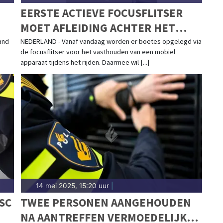
EERSTE ACTIEVE FOCUSFLITSER
MOET AFLEIDING ACHTER HET
STUUR VOORKOMEN
and
NEDERLAND - Vanaf vandaag worden er boetes opgelegd via
de focusflitser voor het vasthouden van een mobiel
apparaat tijdens het rijden. Daarmee wil [...]
14 mei 2025, 15:20 uur
|
SC
TWEE PERSONEN AANGEHOUDEN
NA AANTREFFEN VERMOEDELIJK