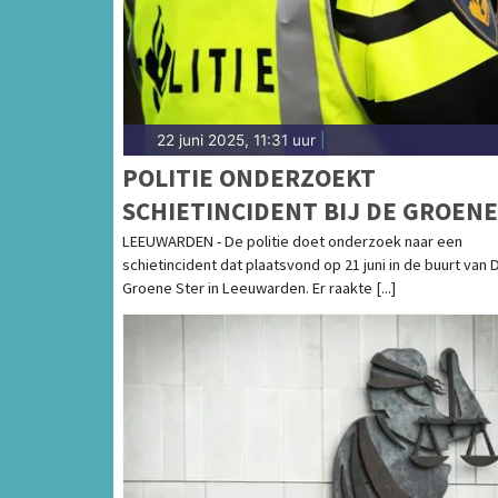
22 juni 2025, 11:31 uur
|
POLITIE ONDERZOEKT
SCHIETINCIDENT BIJ DE GROENE
STER IN LEEUWARDEN
LEEUWARDEN - De politie doet onderzoek naar een
schietincident dat plaatsvond op 21 juni in de buurt van 
Groene Ster in Leeuwarden. Er raakte [...]