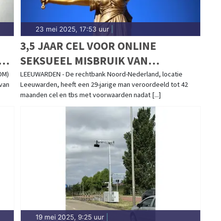
23 mei 2025, 17:53 uur
|
3,5 JAAR CEL VOOR ONLINE
SEKSUEEL MISBRUIK VAN
MINDERJARIGEN
OM)
LEEUWARDEN - De rechtbank Noord-Nederland, locatie
van
Leeuwarden, heeft een 29-jarige man veroordeeld tot 42
maanden cel en tbs met voorwaarden nadat [...]
19 mei 2025, 9:25 uur
|