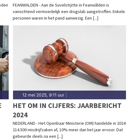
DRUGSLAB
eden
FEANWALDEN - Aan de Suvelstrjitte in Feanwâlden is
vanochtend vermoedelijk een drugslab aangetroffen. Enkele
personen waren in het pand aanwezig. Een [...]
12 mei 2025, 9:11 uur
|
E
HET OM IN CIJFERS: JAARBERICHT
2024
NEDERLAND - Het Openbaar Ministerie (OM) handelde in 2024
214.500 misdrijfzaken af, 10% meer dan het jaar ervoor. Dat
gebeurde deels na een [...]