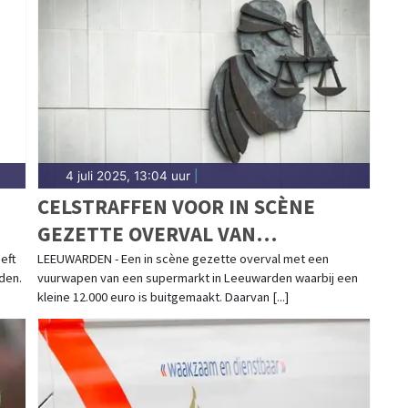
dingen in Leeuwarden-Noord, de Vrijheidswijk en
ldehove — onze redactie brengt het nieuws.
4 juli 2025, 13:04 uur
|
CELSTRAFFEN VOOR IN SCÈNE
GEZETTE OVERVAL VAN
SUPERMARKT IN LEEUWARDEN
eft
LEEUWARDEN - Een in scène gezette overval met een
den.
vuurwapen van een supermarkt in Leeuwarden waarbij een
kleine 12.000 euro is buitgemaakt. Daarvan [...]