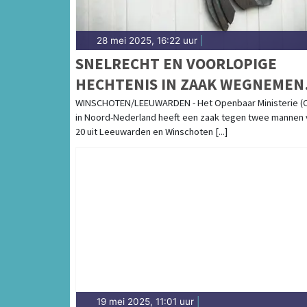
28 mei 2025, 16:22 uur
|
SNELRECHT EN VOORLOPIGE
HECHTENIS IN ZAAK WEGNEMEN
KNUFFELS WINSCHOTEN
WINSCHOTEN/LEEUWARDEN - Het Openbaar Ministerie (
in Noord-Nederland heeft een zaak tegen twee mannen 
20 uit Leeuwarden en Winschoten [...]
19 mei 2025, 11:01 uur
|