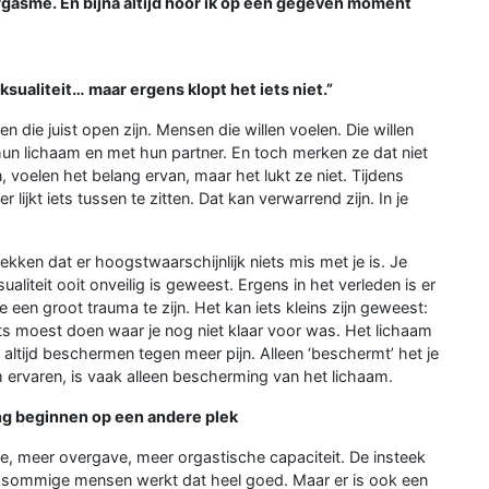
Orgasme. En bijna altijd hoor ik op een gegeven moment
ksualiteit… maar ergens klopt het iets niet.”
n die juist open zijn. Mensen die willen voelen. Die willen
hun lichaam en met hun partner. En toch merken ze dat niet
, voelen het belang ervan, maar het lukt ze niet. Tijdens
er lijkt iets tussen te zitten. Dat kan verwarrend zijn. In je
.
ken dat er hoogstwaarschijnlijk niets mis met je is. Je
sualiteit ooit onveilig is geweest. Ergens in het verleden is er
 een groot trauma te zijn. Het kan iets kleins zijn geweest:
ets moest doen waar je nog niet klaar voor was. Het lichaam
je altijd beschermen tegen meer pijn. Alleen ‘beschermt’ het je
em ervaren, is vaak alleen bescherming van het lichaam.
ng beginnen op een andere plek
e, meer overgave, meer orgastische capaciteit. De insteek
or sommige mensen werkt dat heel goed. Maar er is ook een