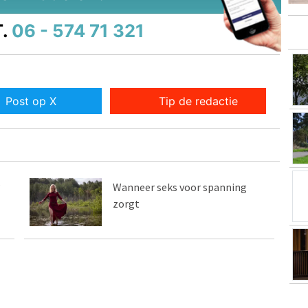
.
06 - 574 71 321
Post op X
Tip de redactie
?
Wanneer seks voor spanning
zorgt