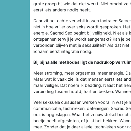
grote groep bij wie dat niet werkt. Niet omdat ze
eerst iets anders nodig heeft.
Daar zit het echte verschil tussen tantra en Sacred 
niet in hoe vrij er over seks wordt gesproken. Het 
energie. Sacred Sex begint bij veiligheid. Niet als 
ontspannen terwijl je wordt aangeraakt? Kan je bekk
verbonden blijven met je seksualiteit? Als dat niet
lichaam eerst integratie nodig.
Bij bijna alle methodes ligt de nadruk op verrui
Meer stroming, meer orgasmes, meer energie. Dat 
Maar wat ik vaak zie, is dat mensen eerst iets and
maar veiliger. Dat noem ik bedding. Naast het hers
verbinding tussen hoofd, hart en bekken. Wanneer 
Veel seksuele cursussen werken vooral in wat je h
communicatie, technieken, oefeningen. Sacred Sex
ooit is opgeslagen. Waar het zenuwstelsel besch
beetje heeft afgesloten, of juist het bekken. Wanne
mee. Zonder dat je daar allerlei technieken voor 