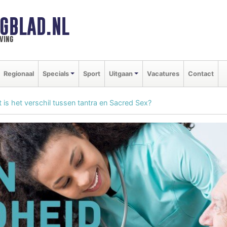
GBLAD.NL
ving
Regionaal
Specials
Sport
Uitgaan
Vacatures
Contact
 is het verschil tussen tantra en Sacred Sex?