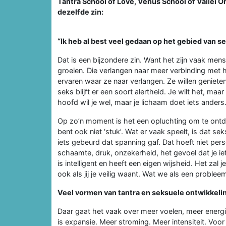
Tantra School of Love, Venus School of Vallei 
dezelfde zin:
“Ik heb al best veel gedaan op het gebied van se
Dat is een bijzondere zin. Want het zijn vaak mense
groeien. Die verlangen naar meer verbinding met 
ervaren waar ze naar verlangen. Ze willen genieten
seks blijft er een soort alertheid. Je wilt het, maar 
hoofd wil je wel, maar je lichaam doet iets anders
Op zo’n moment is het een opluchting om te ontdek
bent ook niet ‘stuk’. Wat er vaak speelt, is dat sek
iets gebeurd dat spanning gaf. Dat hoeft niet perse
schaamte, druk, onzekerheid, het gevoel dat je i
is intelligent en heeft een eigen wijsheid. Het zal 
ook als jij je veilig waant. Wat we als een proble
Veel vormen van tantra en seksuele ontwikkeli
Daar gaat het vaak over meer voelen, meer energi
is expansie. Meer stroming. Meer intensiteit. Vo