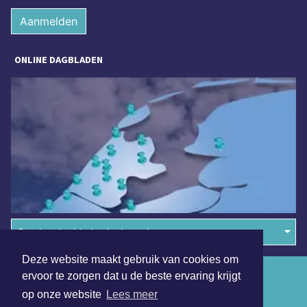
Aanmelden
ONLINE DAGBLADEN
Overige dagbladen in de regio
Deze website maakt gebruik van cookies om
Algemene voorwaarden
ervoor te zorgen dat u de beste ervaring krijgt
op onze website
Lees meer
Disclaimer