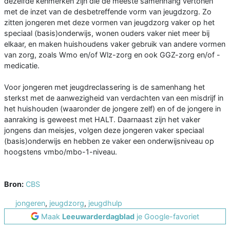
dezelfde kenmerken zijn die de meeste samenhang vertonen
met de inzet van de desbetreffende vorm van jeugdzorg. Zo
zitten jongeren met deze vormen van jeugdzorg vaker op het
speciaal (basis)onderwijs, wonen ouders vaker niet meer bij
elkaar, en maken huishoudens vaker gebruik van andere vormen
van zorg, zoals Wmo en/of Wlz-zorg en ook GGZ-zorg en/of -
medicatie.
Voor jongeren met jeugdreclassering is de samenhang het
sterkst met de aanwezigheid van verdachten van een misdrijf in
het huishouden (waaronder de jongere zelf) en of de jongere in
aanraking is geweest met HALT. Daarnaast zijn het vaker
jongens dan meisjes, volgen deze jongeren vaker speciaal
(basis)onderwijs en hebben ze vaker een onderwijsniveau op
hoogstens vmbo/mbo-1-niveau.
Bron:
CBS
jongeren
,
jeugdzorg
,
jeugdhulp
Maak
Leeuwarderdagblad
je Google-favoriet