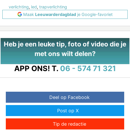
verlichting
,
led
,
trapverlichting
Maak
Leeuwarderdagblad
je Google-favoriet
Heb je een leuke tip, foto of video die je
met ons wilt delen?
APP ONS!
T.
06 - 574 71 321
Deel op Facebook
Post op X
Tip de redactie