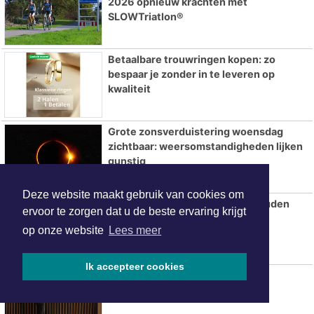
2026 opnieuw krachten met
SLOWTriatlon®
Betaalbare trouwringen kopen: zo
bespaar je zonder in te leveren op
kwaliteit
Grote zonsverduistering woensdag
zichtbaar: weersomstandigheden lijken
gunstig
Deze website maakt gebruik van cookies om
Zomerse warmte en droogte houden
ervoor te zorgen dat u de beste ervaring krijgt
voorlopig aan
op onze website
Lees meer
Ik accepteer cookies
Hotels in Leeuwarden