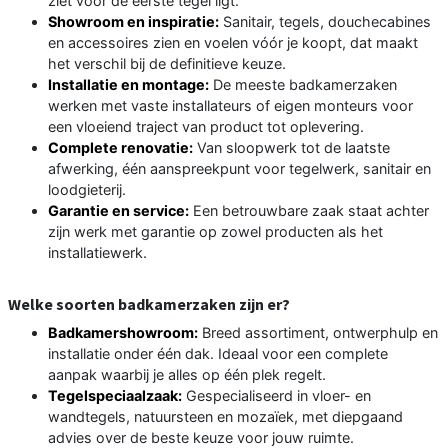
ziet vóór de eerste tegel ligt.
Showroom en inspiratie:
Sanitair, tegels, douchecabines
en accessoires zien en voelen vóór je koopt, dat maakt
het verschil bij de definitieve keuze.
Installatie en montage:
De meeste badkamerzaken
werken met vaste installateurs of eigen monteurs voor
een vloeiend traject van product tot oplevering.
Complete renovatie:
Van sloopwerk tot de laatste
afwerking, één aanspreekpunt voor tegelwerk, sanitair en
loodgieterij.
Garantie en service:
Een betrouwbare zaak staat achter
zijn werk met garantie op zowel producten als het
installatiewerk.
Welke soorten badkamerzaken zijn er?
Badkamershowroom:
Breed assortiment, ontwerphulp en
installatie onder één dak. Ideaal voor een complete
aanpak waarbij je alles op één plek regelt.
Tegelspeciaalzaak:
Gespecialiseerd in vloer- en
wandtegels, natuursteen en mozaïek, met diepgaand
advies over de beste keuze voor jouw ruimte.