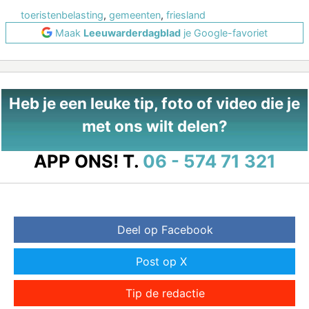
toeristenbelasting
,
gemeenten
,
friesland
Maak
Leeuwarderdagblad
je Google-favoriet
Heb je een leuke tip, foto of video die je
met ons wilt delen?
APP ONS!
T.
06 - 574 71 321
Deel op Facebook
Post op X
Tip de redactie