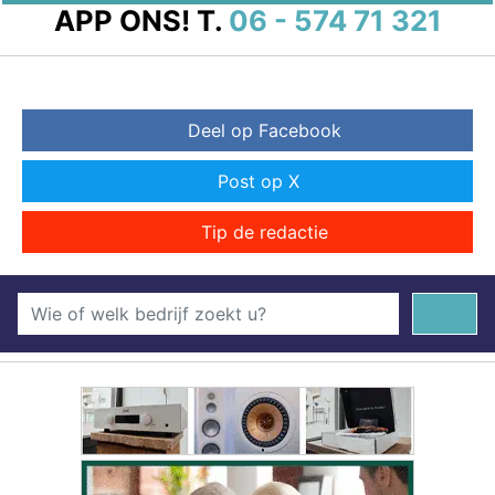
APP ONS!
T.
06 - 574 71 321
Deel op Facebook
Post op X
Tip de redactie