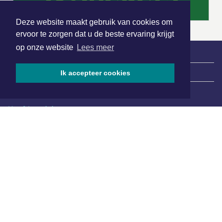
Deze website maakt gebruik van cookies om
ervoor te zorgen dat u de beste ervaring krijgt
op onze website
Lees meer
|
Nieuws | Sport | Evenementen
Ik accepteer cookies
Hoofdvestiging:
van Benthuizenlaan 1
1701 BZ Heerhugowaard
072 8200 600
redactie@xyto.nl
www.xyto.nl
SOCIAL MEDIA