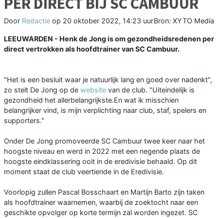
PER DIRECT BIJ SC CAMBUUR
Door
Redactie
op
20 oktober 2022, 14:23 uur
Bron: XYTO Media
LEEUWARDEN - Henk de Jong is om gezondheidsredenen per
direct vertrokken als hoofdtrainer van SC Cambuur.
"Het is een besluit waar je natuurlijk lang en goed over nadenkt",
zo stelt De Jong op de
website
van de club. "Uiteindelijk is
gezondheid het allerbelangrijkste.En wat ik misschien
belangrijker vind, is mijn verplichting naar club, staf, spelers en
supporters."
Onder De Jong promoveerde SC Cambuur twee keer naar het
hoogste niveau en werd in 2022 met een negende plaats de
hoogste eindklassering ooit in de eredivisie behaald. Op dit
moment staat de club veertiende in de Eredivisie.
Voorlopig zullen Pascal Bosschaart en Martijn Barto zijn taken
als hoofdtrainer waarnemen, waarbij de zoektocht naar een
geschikte opvolger op korte termijn zal worden ingezet. SC