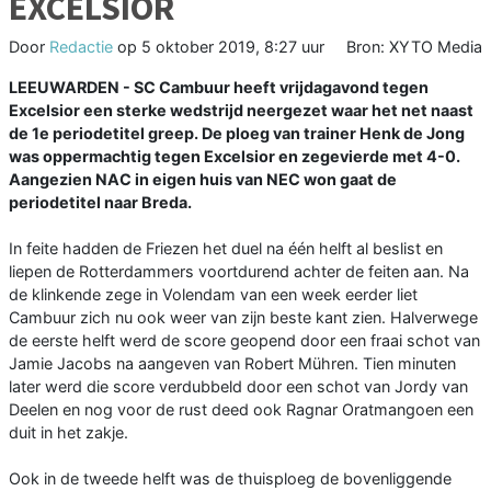
EXCELSIOR
Door
Redactie
op
5 oktober 2019, 8:27 uur
Bron: XYTO Media
LEEUWARDEN - SC Cambuur heeft vrijdagavond tegen
Excelsior een sterke wedstrijd neergezet waar het net naast
de 1e periodetitel greep. De ploeg van trainer Henk de Jong
was oppermachtig tegen Excelsior en zegevierde met 4-0.
Aangezien NAC in eigen huis van NEC won gaat de
periodetitel naar Breda.
In feite hadden de Friezen het duel na één helft al beslist en
liepen de Rotterdammers voortdurend achter de feiten aan. Na
de klinkende zege in Volendam van een week eerder liet
Cambuur zich nu ook weer van zijn beste kant zien. Halverwege
de eerste helft werd de score geopend door een fraai schot van
Jamie Jacobs na aangeven van Robert Mühren. Tien minuten
later werd die score verdubbeld door een schot van Jordy van
Deelen en nog voor de rust deed ook Ragnar Oratmangoen een
duit in het zakje.
Ook in de tweede helft was de thuisploeg de bovenliggende