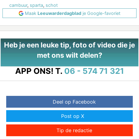
cambuur
,
sparta
,
schot
Maak
Leeuwarderdagblad
je Google-favoriet
Heb je een leuke tip, foto of video die je
met ons wilt delen?
APP ONS!
T.
06 - 574 71 321
Deel op Facebook
Post op X
Tip de redactie