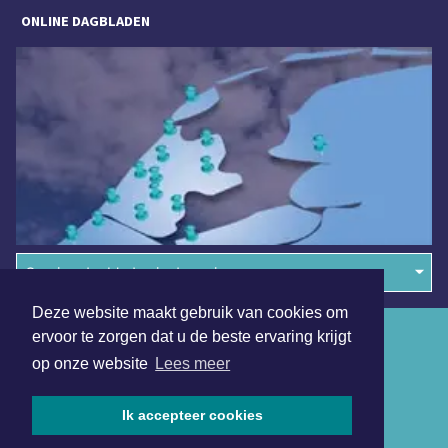
ONLINE DAGBLADEN
Overige dagbladen in de regio
Deze website maakt gebruik van cookies om
Algemene voorwaarden
ervoor te zorgen dat u de beste ervaring krijgt
op onze website
Lees meer
Disclaimer
Privacy Statement
Ik accepteer cookies
Copyright (c) 2026 | Leeuwarderdagblad.nl - Alle rechten