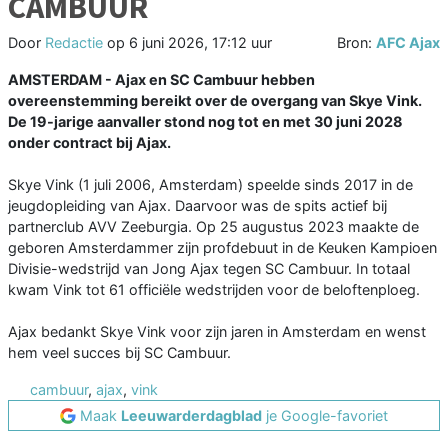
CAMBUUR
Door
Redactie
op
6 juni 2026, 17:12 uur
Bron:
AFC Ajax
AMSTERDAM - Ajax en SC Cambuur hebben
overeenstemming bereikt over de overgang van Skye Vink.
De 19-jarige aanvaller stond nog tot en met 30 juni 2028
onder contract bij Ajax.
Skye Vink (1 juli 2006, Amsterdam) speelde sinds 2017 in de
jeugdopleiding van Ajax. Daarvoor was de spits actief bij
partnerclub AVV Zeeburgia. Op 25 augustus 2023 maakte de
geboren Amsterdammer zijn profdebuut in de Keuken Kampioen
Divisie-wedstrijd van Jong Ajax tegen SC Cambuur. In totaal
kwam Vink tot 61 officiële wedstrijden voor de beloftenploeg.
Ajax bedankt Skye Vink voor zijn jaren in Amsterdam en wenst
hem veel succes bij SC Cambuur.
cambuur
,
ajax
,
vink
Maak
Leeuwarderdagblad
je Google-favoriet