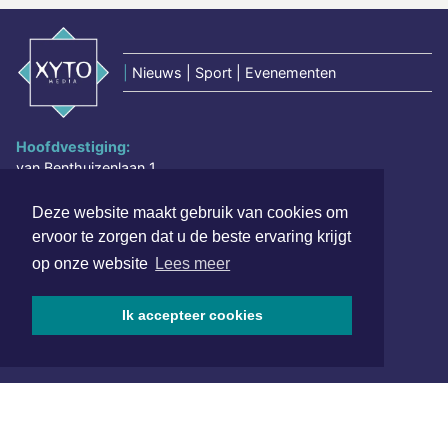
|
Nieuws | Sport | Evenementen
Hoofdvestiging:
van Benthuizenlaan 1
1701 BZ Heerhugowaard
Deze website maakt gebruik van cookies om
072 8200 600
ervoor te zorgen dat u de beste ervaring krijgt
redactie@xyto.nl
op onze website
Lees meer
www.xyto.nl
SOCIAL MEDIA
Ik accepteer cookies
NIEUWSBRIEF AANMELDEN
Schrijf je in voor onze nieuwsbrief en krijg wekelijks een