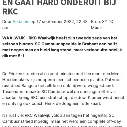
EN GAAT HARD ONDERUIT BIJ
RKC
Door
Redactie
op
17 september 2022, 22:43
Bron: XYTO
uur
Media
WAALWIJK - RKC Waalwijk heeft zijn tweede zege van het
seizoen binnen. SC Cambuur speelde in Brabant een helft
met negen man en hield lang stand, maar verloor uiteindelijk
dik met 5-1.
De Friezen stonden al na acht minuten met tien man toen Mees
Hoedemakers zijn noppen in een scheenbeen plantte. Pal voor
rust deed Bangura hetzelfde en ook hij werd weggestuurd.
Tussendoor maakte SC Cambuur wel de openingstreffer via
Jacobs, kreeg RKC een strafschop, die door Kramer werd benut
en ontving ook coach Henk de Jong een rode kaart.
Na rust viel RKC Waalwijk volop aan tegen het negental. SC
Cambuur streed moedig, maar het werd een complete off-day