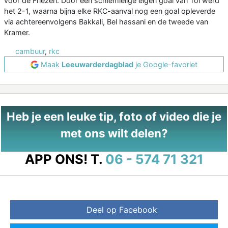
voor de Friezen. Door een schlemielige eigen goal van Tol werd
het 2-1, waarna bijna elke RKC-aanval nog een goal opleverde
via achtereenvolgens Bakkali, Bel hassani en de tweede van
Kramer.
cambuur
,
rkc
Maak
Leeuwarderdagblad
je Google-favoriet
Heb je een leuke tip, foto of video die je
met ons wilt delen?
APP ONS!
T.
06 - 574 71 321
Deel op Facebook