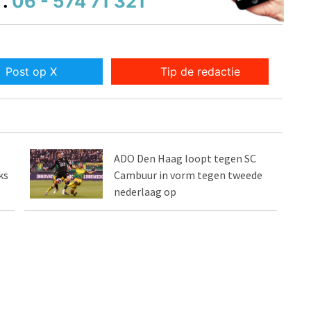
.
06 - 574 71 321
Post op X
Tip de redactie
ADO Den Haag loopt tegen SC
ks
Cambuur in vorm tegen tweede
nederlaag op