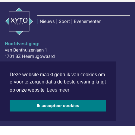
|
Nieuws | Sport | Evenementen
Hoofdvestiging:
van Benthuizenlaan 1
1701 BZ Heerhugowaard
072 8200 600
Deze website maakt gebruik van cookies om
redactie@xyto.nl
ervoor te zorgen dat u de beste ervaring krijgt
www.xyto.nl
op onze website
Lees meer
SOCIAL MEDIA
Ik accepteer cookies
NIEUWSBRIEF AANMELDEN
Schrijf je in voor onze nieuwsbrief en krijg wekelijks een
samenvatting van alle gebeurtenissen uit jouw regio.