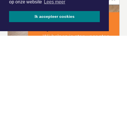
op onze website
Lees meer
Ik accepteer cookies
|
Nieuws | Sport | Evenementen
Hoofdvestiging:
van Benthuizenlaan 1
1701 BZ Heerhugowaard
072 8200 600
redactie@xyto.nl