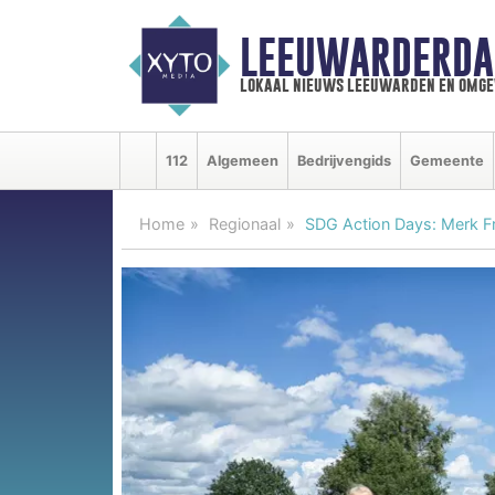
LEEUWARDERDA
lokaal nieuws leeuwarden en omge
112
Algemeen
Bedrijvengids
Gemeente
Home
Regionaal
SDG Action Days: Merk Fr