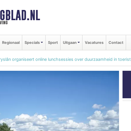
GBLAD.NL
ving
Regionaal
Specials
Sport
Uitgaan
Vacatures
Contact
yslân organiseert online lunchsessies over duurzaamheid in toerist