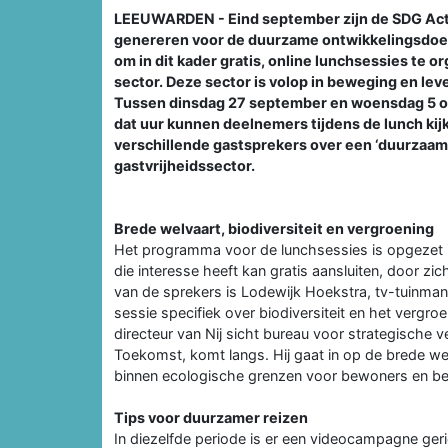
LEEUWARDEN - Eind september zijn de SDG Acti
genereren voor de duurzame ontwikkelingsdoele
om in dit kader gratis, online lunchsessies te o
sector. Deze sector is volop in beweging en lev
Tussen dinsdag 27 september en woensdag 5 oktob
dat uur kunnen deelnemers tijdens de lunch kij
verschillende gastsprekers over een ‘duurzaam
gastvrijheidssector.
Brede welvaart, biodiversiteit en vergroening
Het programma voor de lunchsessies is opgezet i
die interesse heeft kan gratis aansluiten, door zi
van de sprekers is Lodewijk Hoekstra, tv-tuinman
sessie specifiek over biodiversiteit en het vergro
directeur van Nij sicht bureau voor strategische ve
Toekomst, komt langs. Hij gaat in op de brede we
binnen ecologische grenzen voor bewoners en b
Tips voor duurzamer reizen
In diezelfde periode is er een videocampagne ge