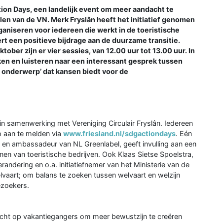
on Days, een landelijk event om meer aandacht te
n van de VN. Merk Fryslân heeft het initiatief genomen
rganiseren voor iedereen die werkt in de toeristische
ert een positieve bijdrage aan de duurzame transitie.
er zijn er vier sessies, van 12.00 uur tot 13.00 uur. In
ken en luisteren naar een interessant gesprek tussen
 onderwerp’ dat kansen biedt voor de
n samenwerking met Vereniging Circulair Fryslân. Iedereen
ch aan te melden via
www.friesland.nl/sdgactiondays
. Eén
 en ambassadeur van NL Greenlabel, geeft invulling aan een
enen van toeristische bedrijven. Ook Klaas Sietse Spoelstra,
randering en o.a. initiatiefnemer van het Ministerie van de
lvaart; om balans te zoeken tussen welvaart en welzijn
ezoekers.
richt op vakantiegangers om meer bewustzijn te creëren