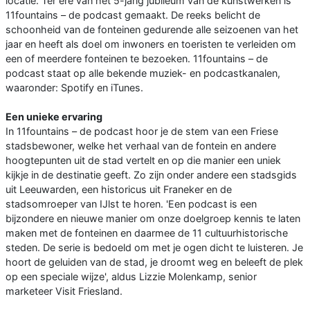
locatie. Ter ere van het 5-jarig jubileum van de kunstwerken is
11fountains – de podcast gemaakt. De reeks belicht de
schoonheid van de fonteinen gedurende alle seizoenen van het
jaar en heeft als doel om inwoners en toeristen te verleiden om
een of meerdere fonteinen te bezoeken. 11fountains – de
podcast staat op alle bekende muziek- en podcastkanalen,
waaronder: Spotify en iTunes.
Een unieke ervaring
In 11fountains – de podcast hoor je de stem van een Friese
stadsbewoner, welke het verhaal van de fontein en andere
hoogtepunten uit de stad vertelt en op die manier een uniek
kijkje in de destinatie geeft. Zo zijn onder andere een stadsgids
uit Leeuwarden, een historicus uit Franeker en de
stadsomroeper van IJlst te horen. 'Een podcast is een
bijzondere en nieuwe manier om onze doelgroep kennis te laten
maken met de fonteinen en daarmee de 11 cultuurhistorische
steden. De serie is bedoeld om met je ogen dicht te luisteren. Je
hoort de geluiden van de stad, je droomt weg en beleeft de plek
op een speciale wijze', aldus Lizzie Molenkamp, senior
marketeer Visit Friesland.