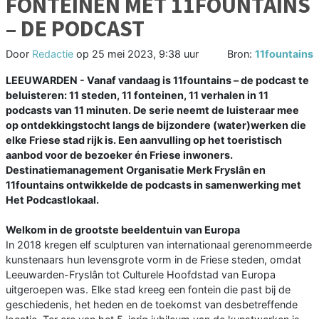
FONTEINEN MET 11FOUNTAINS
– DE PODCAST
Door
Redactie
op
25 mei 2023, 9:38 uur
Bron:
11fountains
LEEUWARDEN - Vanaf vandaag is 11fountains – de podcast te
beluisteren: 11 steden, 11 fonteinen, 11 verhalen in 11
podcasts van 11 minuten. De serie neemt de luisteraar mee
op ontdekkingstocht langs de bijzondere (water)werken die
elke Friese stad rijk is. Een aanvulling op het toeristisch
aanbod voor de bezoeker én Friese inwoners.
Destinatiemanagement Organisatie Merk Fryslân en
11fountains ontwikkelde de podcasts in samenwerking met
Het Podcastlokaal.
Welkom in de grootste beeldentuin van Europa
In 2018 kregen elf sculpturen van internationaal gerenommeerde
kunstenaars hun levensgrote vorm in de Friese steden, omdat
Leeuwarden-Fryslân tot Culturele Hoofdstad van Europa
uitgeroepen was. Elke stad kreeg een fontein die past bij de
geschiedenis, het heden en de toekomst van desbetreffende