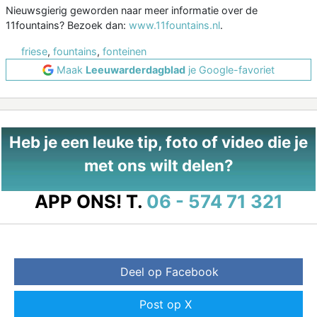
Nieuwsgierig geworden naar meer informatie over de
11fountains? Bezoek dan:
www.11fountains.nl
.
friese
,
fountains
,
fonteinen
Maak
Leeuwarderdagblad
je Google-favoriet
Heb je een leuke tip, foto of video die je
met ons wilt delen?
APP ONS!
T.
06 - 574 71 321
Deel op Facebook
Post op X