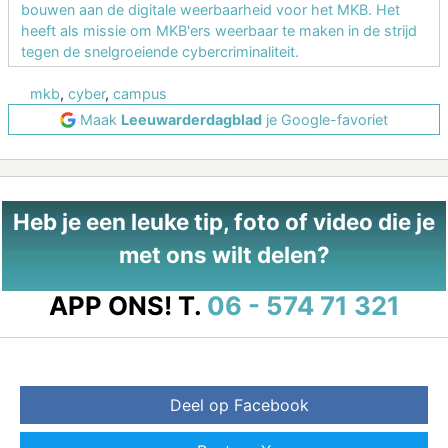
bouwen aan de digitale weerbaarheid voor het MKB. Het
heeft als missie om MKB'ers weerbaar te maken in de strijd
tegen de snelgroeiende cybercriminaliteit.
mkb
,
cyber
,
campus
Maak
Leeuwarderdagblad
je Google-favoriet
Heb je een leuke tip, foto of video die je
met ons wilt delen?
APP ONS!
T.
06 - 574 71 321
Deel op Facebook