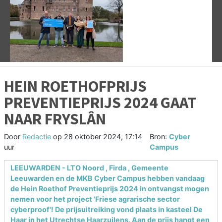
Vorige
V
HEIN ROETHOFPRIJS
PREVENTIEPRIJS 2024 GAAT
NAAR FRYSLÂN
Door
Redactie
op
28 oktober 2024, 17:14
Bron:
Cyber
uur
Campus
LEEUWARDEN -
LTO Noord
,
Firda
,
Gemeente
Leeuwarden
en de
MKB Cyber Campus
hebben vandaag
de Hein Roethof Preventieprijs 2024 in ontvangst mogen
nemen voor het project 'Friese agrarische sector
cyberproof'! De prijsuitreiking vond plaats in kasteel De
Haar in het Utrechtse Haarzuilens. Aan de prijs hangt een