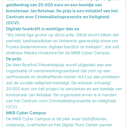
geldbedrag van 20.000 euro en een beeldje van
kunstenaar Jan Ketelaar. De prijs is een initiatief van het
Centrum voor Criminaliteitspreventie en Veiligheid
(CCV).
Digitale fearkrêft is wichtiger dan ea
"Wy binne tige grutsk op dizze priis. Dêrút docht bliken dat
oerheid, bedriuwslibben en ûnderwiis gearwurkje kinne om
Fryske ûndernimmers digitaal feardich te meitsjen", dat seit
direkteur
Nienke Hoeksma
fan de MKB Cyber Campus.
De prijs
De Hein Roethof Preventieprijs wordt uitgereikt aan een
organisatie of samenwerkingsverband dat zich op een
verfrissende en doeltreffende manier richt op een probleem
dat de sociale veiligheid bedreigt. De winnaar ontvangt
20.000 euro om het project te versterken en een beeldje van
kunstenaar Jan Ketelaar. De organisatie ervan is in handen
van het
Centrum voor Criminaliteitspreventie en Veiligheid
(CCV).
MKB Cyber Campus
De MKB Cyber Campus is dé plek waar bedrijfsleven,
onderwijs, overheden en het
Digital Trust Center
samen