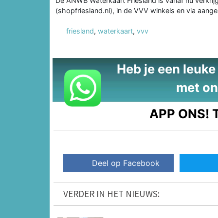
De ANWB Waterkaart Friesland is vanaf nu verkrij
(shopfriesland.nl), in de VVV winkels en via aan
friesland
,
waterkaart
,
vvv
Heb je een leuke t
met on
APP ONS!
T
Deel op Facebook
VERDER IN HET NIEUWS: