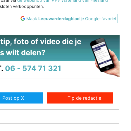
gbaar via
de webshop van VVV Waterland van Friesland
gesloten verkooppunten.
Maak
Leeuwarderdagblad
je Google-favoriet
ip, foto of video die je
s wilt delen?
.
06 - 574 71 321
Post op X
Tip de redactie