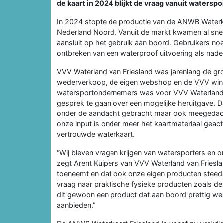
de kaart in 2024 blijkt de vraag vanuit waters
In 2024 stopte de productie van de ANWB Waterk
Nederland Noord. Vanuit de markt kwamen al snel 
aansluit op het gebruik aan boord. Gebruikers no
ontbreken van een waterproof uitvoering als nade
VVV Waterland van Friesland was jarenlang de gr
wederverkoop, de eigen webshop en de VVV winke
watersportondernemers was voor VVV Waterland 
gesprek te gaan over een mogelijke heruitgave. D
onder de aandacht gebracht maar ook meegedacht 
onze input is onder meer het kaartmateriaal geact
vertrouwde waterkaart.
“Wij bleven vragen krijgen van watersporters en 
zegt Arent Kuipers van VVV Waterland van Frieslan
toeneemt en dat ook onze eigen producten steeds 
vraag naar praktische fysieke producten zoals de
dit gewoon een product dat aan boord prettig we
aanbieden.”