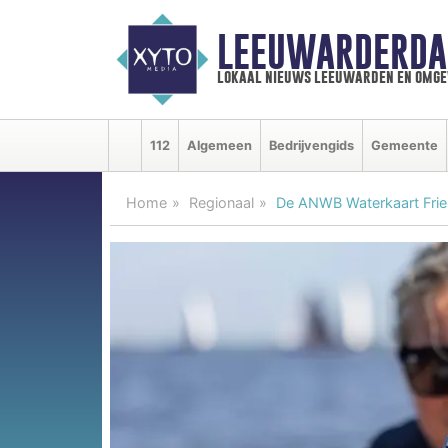
LEEUWARDERDA
lokaal nieuws leeuwarden en omge
112
Algemeen
Bedrijvengids
Gemeente
Home
Regionaal
De ANWB Waterkaart Frie