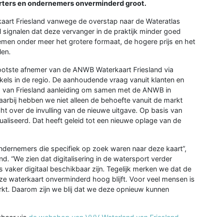
porters en ondernemers onverminderd groot.
aart Friesland vanwege de overstap naar de Wateratlas
signalen dat deze vervanger in de praktijk minder goed
emen onder meer het grotere formaat, de hogere prijs en het
len.
ootste afnemer van de ANWB Waterkaart Friesland via
ls in de regio. De aanhoudende vraag vanuit klanten en
van Friesland aanleiding om samen met de ANWB in
aarbij hebben we niet alleen de behoefte vanuit de markt
over de invulling van de nieuwe uitgave. Op basis van
ualiseerd. Dat heeft geleid tot een nieuwe oplage van de
ondernemers die specifiek op zoek waren naar deze kaart”,
d. “We zien dat digitalisering in de watersport verder
vaker digitaal beschikbaar zijn. Tegelijk merken we dat de
ze waterkaart onverminderd hoog blijft. Voor veel mensen is
rkt. Daarom zijn we blij dat we deze opnieuw kunnen