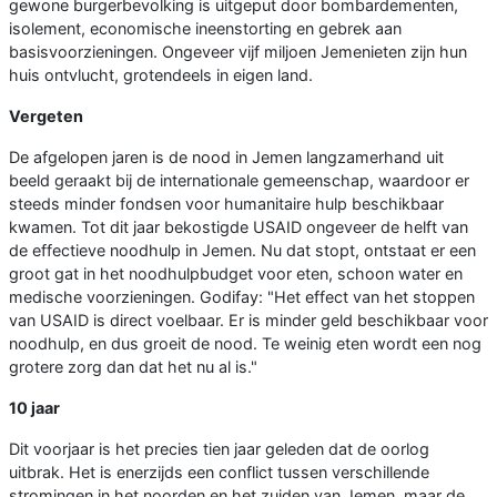
gewone burgerbevolking is uitgeput door bombardementen,
isolement, economische ineenstorting en gebrek aan
basisvoorzieningen. Ongeveer vijf miljoen Jemenieten zijn hun
huis ontvlucht, grotendeels in eigen land.
Vergeten
De afgelopen jaren is de nood in Jemen langzamerhand uit
beeld geraakt bij de internationale gemeenschap, waardoor er
steeds minder fondsen voor humanitaire hulp beschikbaar
kwamen. Tot dit jaar bekostigde USAID ongeveer de helft van
de effectieve noodhulp in Jemen. Nu dat stopt, ontstaat er een
groot gat in het noodhulpbudget voor eten, schoon water en
medische voorzieningen. Godifay: "Het effect van het stoppen
van USAID is direct voelbaar. Er is minder geld beschikbaar voor
noodhulp, en dus groeit de nood. Te weinig eten wordt een nog
grotere zorg dan dat het nu al is."
10 jaar
Dit voorjaar is het precies tien jaar geleden dat de oorlog
uitbrak. Het is enerzijds een conflict tussen verschillende
stromingen in het noorden en het zuiden van Jemen, maar de