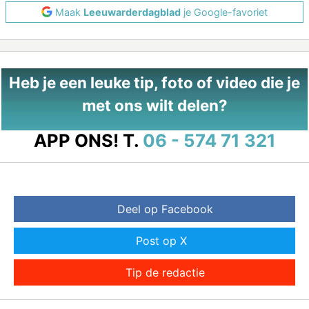
Maak
Leeuwarderdagblad
je Google-favoriet
Heb je een leuke tip, foto of video die je
met ons wilt delen?
APP ONS!
T.
06 - 574 71 321
Deel op Facebook
Post op X
Tip de redactie