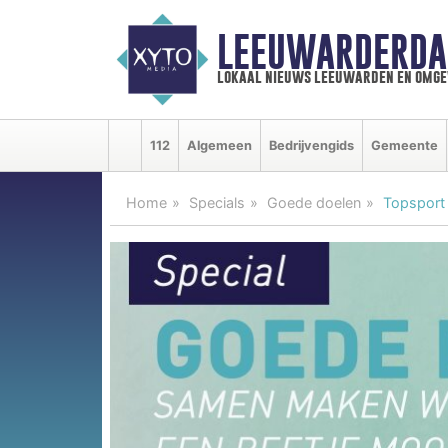
LEEUWARDERDA
lokaal nieuws leeuwarden en omge
112
Algemeen
Bedrijvengids
Gemeente
Home
Specials
Goede doelen
Topsport