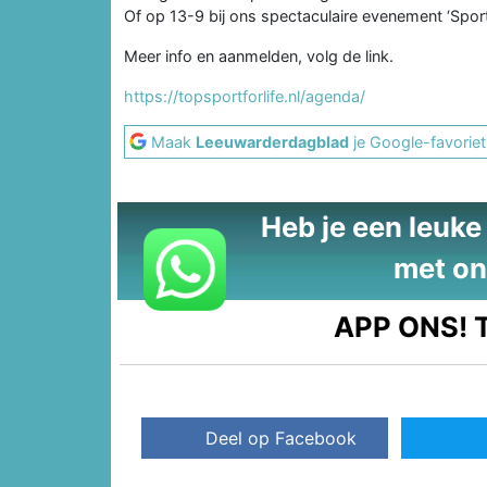
Of op 13-9 bij ons spectaculaire evenement ‘Spor
Meer info en aanmelden, volg de link.
https://topsportforlife.nl/agenda/
Maak
Leeuwarderdagblad
je Google-favoriet
Heb je een leuke t
met on
APP ONS!
T
Deel op Facebook