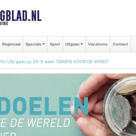
GBLAD.NL
ving
Regionaal
Specials
Sport
Uitgaan
Vacatures
Contact
 for Life gaat op 20-9 weer 'SAMEN VOOR DE WIND'!