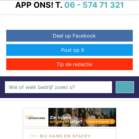
APP ONS!
T.
06 - 574 71 321
Deel op Facebook
Post op X
Tip de redactie