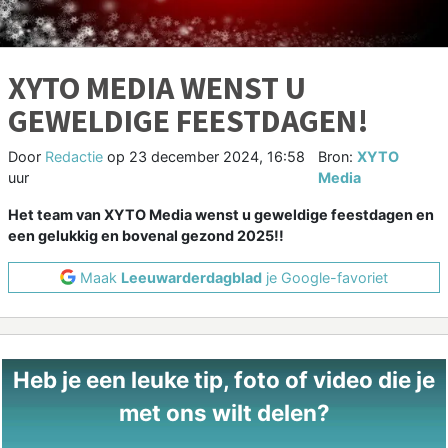
XYTO MEDIA WENST U
GEWELDIGE FEESTDAGEN!
Door
Redactie
op
23 december 2024, 16:58
Bron:
XYTO
uur
Media
Het team van XYTO Media wenst u geweldige feestdagen en
een gelukkig en bovenal gezond 2025!!
Maak
Leeuwarderdagblad
je Google-favoriet
Heb je een leuke tip, foto of video die je
met ons wilt delen?