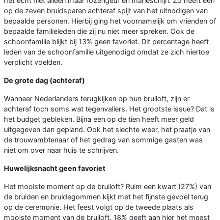
het echt niet alleen maar rozengeur en maneschijn. Zo heeft een
op de zeven bruidsparen achteraf spijt van het uitnodigen van
bepaalde personen. Hierbij ging het voornamelijk om vrienden of
bepaalde familieleden die zij nu niet meer spreken. Ook de
schoonfamilie blijkt bij 13% geen favoriet. Dit percentage heeft
leden van de schoonfamilie uitgenodigd omdat ze zich hiertoe
verplicht voelden.
De grote dag (achteraf)
Wanneer Nederlanders terugkijken op hun bruiloft, zijn er
achteraf toch soms wat tegenvallers. Het grootste issue? Dat is
het budget gebleken. Bijna een op de tien heeft meer geld
uitgegeven dan gepland. Ook het slechte weer, het praatje van
de trouwambtenaar of het gedrag van sommige gasten was
niet om over naar huis te schrijven.
Huwelijksnacht geen favoriet
Het mooiste moment op de bruiloft? Ruim een kwart (27%) van
de bruiden en bruidegommen kijkt met het fijnste gevoel terug
op de ceremonie. Het feest volgt op de tweede plaats als
mooiste moment van de bruiloft. 18% geeft aan hier het meest