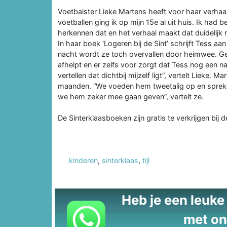
Voetbalster Lieke Martens heeft voor haar verhaal 
voetballen ging ik op mijn 15e al uit huis. Ik had b
herkennen dat en het verhaal maakt dat duidelij
In haar boek ‘Logeren bij de Sint’ schrijft Tess 
nacht wordt ze toch overvallen door heimwee. Gel
afhelpt en er zelfs voor zorgt dat Tess nog een nac
vertellen dat dichtbij mijzelf ligt”, vertelt Lieke.
maanden. “We voeden hem tweetalig op en spreken 
we hem zeker mee gaan geven”, vertelt ze.
De Sinterklaasboeken zijn gratis te verkrijgen bij
kinderen
,
sinterklaas
,
tijl
Heb je een leuke t
met on