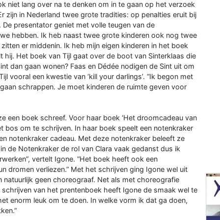
k niet lang over na te denken om in te gaan op het verzoek
zijn in Nederland twee grote tradities: op penalties eruit bij
. De presentator geniet met volle teugen van de
ie we hebben. Ik heb naast twee grote kinderen ook nog twee
zitten er middenin. Ik heb mijn eigen kinderen in het boek
lt hij. Het boek van Tijl gaat over de boot van Sinterklaas die
int dan gaan wonen? Faas en Dédée nodigen de Sint uit om
jl vooral een kwestie van ‘kill your darlings’. “Ik begon met
el gaan schrappen. Je moet kinderen de ruimte geven voor
 ze een boek schreef. Voor haar boek ‘Het droomcadeau van
et bos om te schrijven. In haar boek speelt een notenkraker
outen notenkraker cadeau. Met deze notenkraker beleeft ze
ik in de Notenkraker de rol van Clara vaak gedanst dus ik
erwerken”, vertelt Igone. “Het boek heeft ook een
un dromen verliezen.” Met het schrijven ging Igone wel uit
n natuurlijk geen choreograaf. Net als met choreografie
t schrijven van het prentenboek heeft Igone de smaak wel te
 het enorm leuk om te doen. In welke vorm ik dat ga doen,
kken.”