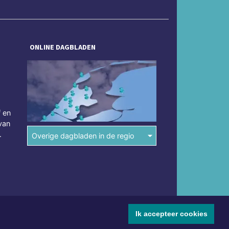
ONLINE DAGBLADEN
f en
van
.
Overige dagbladen in de regio
Ik accepteer cookies
mene voorwaarden
Disclaimer
Privacy Statement