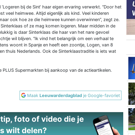
‘Logeren bij de Sint’ haar eigen ervaring verwerkt. “Door het
est veel heimwee. Altijd eigenlijk als kind. Veel kinderen
k maar ook hoe ze die heimwee kunnen overwinnen”, zegt ze.
aan Sinterklaas of ze mag komen logeren. Maar midden in de
ukkig is daar Sinterklaas die haar van het nare gevoel
htje wil blijven. “Ik vind het belangrijk om een verhaal te
 Martens woont in Spanje en heeft een zoontje, Logen, van 8
thuis Nederlands. Ook de Sinterklaastraditie is iets wat
 de PLUS Supermarkten bij aankoop van de actieartikelen.
Maak
Leeuwarderdagblad
je Google-favoriet
ip, foto of video die je
s wilt delen?