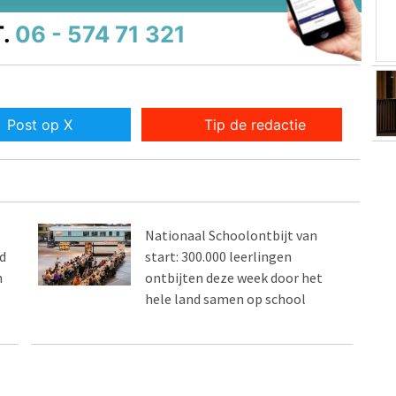
.
06 - 574 71 321
Post op X
Tip de redactie
Nationaal Schoolontbijt van
d
start: 300.000 leerlingen
n
ontbijten deze week door het
hele land samen op school