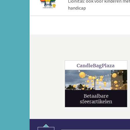
Lionitas: ook voor kinderen me
handicap
Vorige