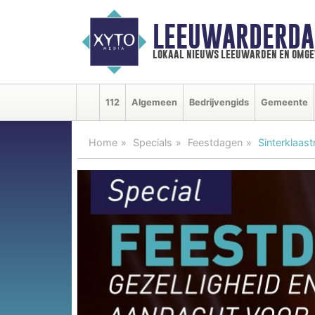
LEEUWARDERDA
lokaal nieuws leeuwarden en omge
112
Algemeen
Bedrijvengids
Gemeente
Home
Specials
Feestdagen
Sinterklaast