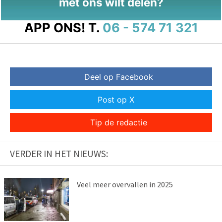
met ons wilt delen?
APP ONS!
T.
06 - 574 71 321
Deel op Facebook
Post op X
Tip de redactie
VERDER IN HET NIEUWS:
Veel meer overvallen in 2025