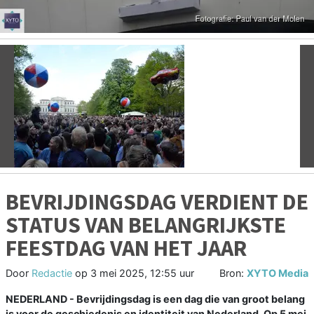
Vorige
V
BEVRIJDINGSDAG VERDIENT DE
STATUS VAN BELANGRIJKSTE
FEESTDAG VAN HET JAAR
Door
Redactie
op
3 mei 2025, 12:55 uur
Bron:
XYTO Media
NEDERLAND - Bevrijdingsdag is een dag die van groot belang
is voor de geschiedenis en identiteit van Nederland. Op 5 mei