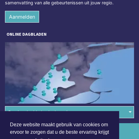
samenvatting van alle gebeurtenissen uit jouw regio.
Aanmelden
ONLINE DAGBLADEN
Overige dagbladen in de regio
Deze website maakt gebruik van cookies om
Algemene voorwaarden
ervoor te zorgen dat u de beste ervaring krijgt