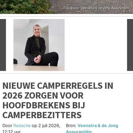
Vorige
V
NIEUWE CAMPERREGELS IN
2026 ZORGEN VOOR
HOOFDBREKENS BIJ
CAMPERBEZITTERS
Door
Redactie
op
2 juli 2026,
Bron:
Veenstra & de Jong
12:12 uur
Assurantiën