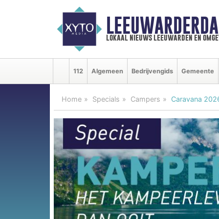
LEEUWARDERDA
lokaal nieuws leeuwarden en omge
112
Algemeen
Bedrijvengids
Gemeente
Home
Specials
Campers
Caravana 202