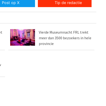
Post op X
Tip de redactie
et
Vierde Museumnacht FRL trekt
meer dan 3500 bezoekers in hele
provincie
w