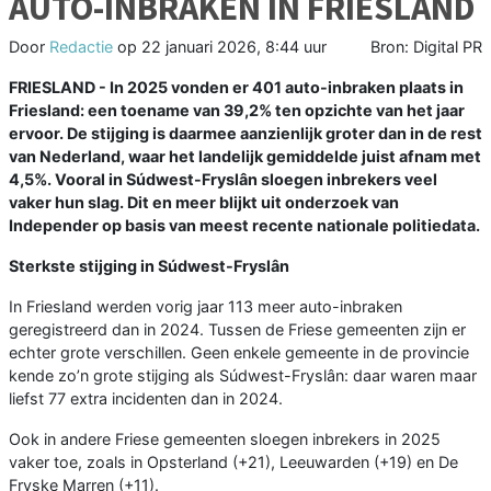
AUTO-INBRAKEN IN FRIESLAND
Door
Redactie
op
22 januari 2026, 8:44 uur
Bron: Digital PR
FRIESLAND - In 2025 vonden er 401 auto-inbraken plaats in
Friesland: een toename van 39,2% ten opzichte van het jaar
ervoor. De stijging is daarmee aanzienlijk groter dan in de rest
van Nederland, waar het landelijk gemiddelde juist afnam met
4,5%. Vooral in Súdwest-Fryslân sloegen inbrekers veel
vaker hun slag. Dit en meer blijkt uit onderzoek van
Independer op basis van meest recente nationale politiedata.
Sterkste stijging in Súdwest-Fryslân
In Friesland werden vorig jaar 113 meer auto-inbraken
geregistreerd dan in 2024. Tussen de Friese gemeenten zijn er
echter grote verschillen. Geen enkele gemeente in de provincie
kende zo’n grote stijging als Súdwest-Fryslân: daar waren maar
liefst 77 extra incidenten dan in 2024.
Ook in andere Friese gemeenten sloegen inbrekers in 2025
vaker toe, zoals in Opsterland (+21), Leeuwarden (+19) en De
Fryske Marren (+11).