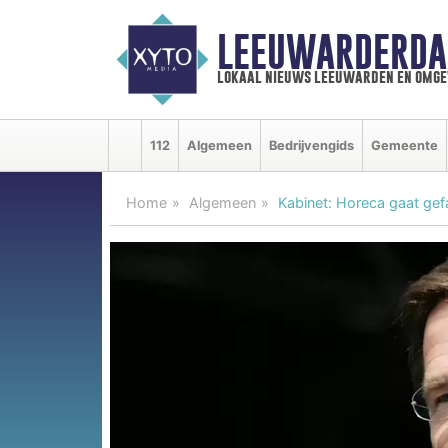
LEEUWARDERDA
lokaal nieuws leeuwarden en omge
112
Algemeen
Bedrijvengids
Gemeente
Home
Algemeen
Kabinet: Horeca gaat ge