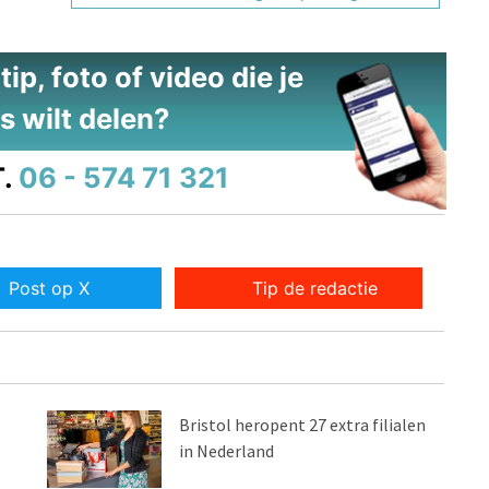
ip, foto of video die je
s wilt delen?
.
06 - 574 71 321
Post op X
Tip de redactie
Bristol heropent 27 extra filialen
in Nederland