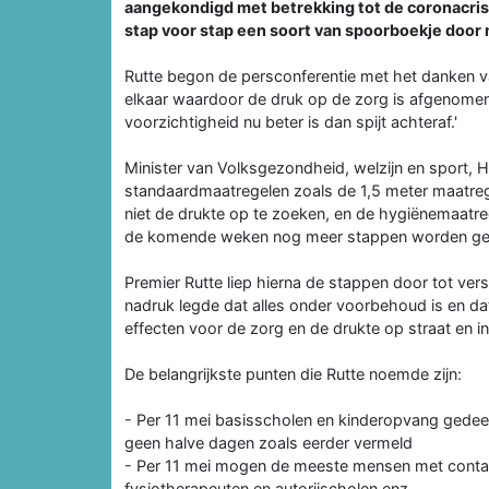
aangekondigd met betrekking tot de coronacris
stap voor stap een soort van spoorboekje door
Rutte begon de persconferentie met het danken v
elkaar waardoor de druk op de zorg is afgenomen e
voorzichtigheid nu beter is dan spijt achteraf.'
Minister van Volksgezondheid, welzijn en sport,
standaardmaatregelen zoals de 1,5 meter maatrege
niet de drukte op te zoeken, en de hygiënemaatr
de komende weken nog meer stappen worden gema
Premier Rutte liep hierna de stappen door tot ve
nadruk legde dat alles onder voorbehoud is en da
effecten voor de zorg en de drukte op straat en in h
De belangrijkste punten die Rutte noemde zijn:
- Per 11 mei basisscholen en kinderopvang gedeel
geen halve dagen zoals eerder vermeld
- Per 11 mei mogen de meeste mensen met contac
fysiotherapeuten en autorijscholen enz.