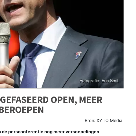
 GEFASEERD OPEN, MEER
TBEROEPEN
Bron: XYTO Media
n de persconferentie nog meer versoepelingen