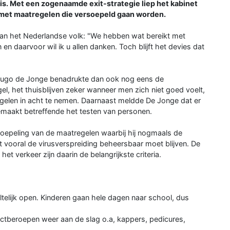
is. Met een zogenaamde exit-strategie liep het kabinet
 met maatregelen die versoepeld gaan worden.
an het Nederlandse volk: "We hebben wat bereikt met
n daarvoor wil ik u allen danken. Toch blijft het devies dat
 Hugo de Jonge benadrukte dan ook nog eens de
l, het thuisblijven zeker wanneer men zich niet goed voelt,
egelen in acht te nemen. Daarnaast meldde De Jonge dat er
akt betreffende het testen van personen.
rsoepeling van de maatregelen waarbij hij nogmaals de
t vooral de virusverspreiding beheersbaar moet blijven. De
et verkeer zijn daarin de belangrijkste criteria.
telijk open. Kinderen gaan hele dagen naar school, dus
tberoepen weer aan de slag o.a, kappers, pedicures,