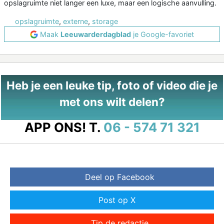
opslagruimte niet langer een luxe, maar een logische aanvulling.
opslagruimte
,
externe
,
storage
Maak
Leeuwarderdagblad
je Google-favoriet
Heb je een leuke tip, foto of video die je
met ons wilt delen?
APP ONS!
T.
06 - 574 71 321
Deel op Facebook
Post op X
Tip de redactie