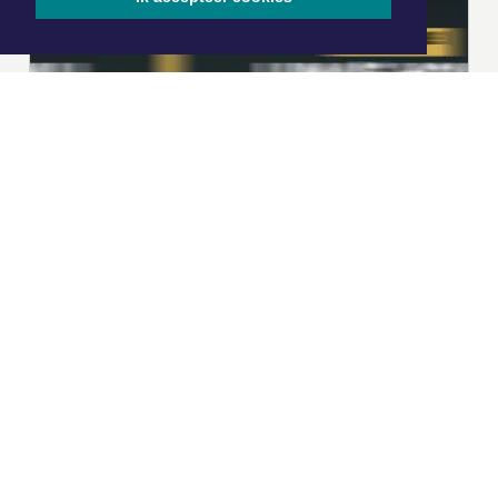
|
Nieuws | Sport | Evenementen
Hoofdvestiging:
van Benthuizenlaan 1
1701 BZ Heerhugowaard
072 8200 600
redactie@xyto.nl