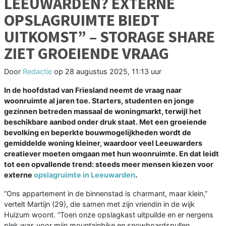
LEEUWARDEN? EXTERNE
OPSLAGRUIMTE BIEDT
UITKOMST” – STORAGE SHARE
ZIET GROEIENDE VRAAG
Door
Redactie
op
28 augustus 2025, 11:13 uur
In de hoofdstad van Friesland neemt de vraag naar
woonruimte al jaren toe. Starters, studenten en jonge
gezinnen betreden massaal de woningmarkt, terwijl het
beschikbare aanbod onder druk staat. Met een groeiende
bevolking en beperkte bouwmogelijkheden wordt de
gemiddelde woning kleiner, waardoor veel Leeuwarders
creatiever moeten omgaan met hun woonruimte. En dat leidt
tot een opvallende trend: steeds meer mensen kiezen voor
externe
opslagruimte in Leeuwarden
.
“Ons appartement in de binnenstad is charmant, maar klein,”
vertelt Martijn (29), die samen met zijn vriendin in de wijk
Huizum woont. “Toen onze opslagkast uitpuilde en er nergens
plek was voor mijn mountainbike en snowboardspullen,