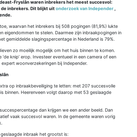
ardeast-Fryslân waren inbrekers het meest succesvol:
e inbrekers. Dit blijkt uit
onderzoek van Independer
,
iende.
 toe, waarvan het inbrekers bij 508 pogingen (81,9%) lukte
 en eigendommen te stelen. Daarmee zijn inbraakpogingen in
: het gemiddelde slagingspercentage in Nederland is 79%.
ieven zo moeilijk mogelijk om het huis binnen te komen.
oe ‘de knip’ erop. Investeer eventueel in een camera of een
, expert woonverzekeringen bij Independer.
slân
ra op inbraakbeveiliging te letten: met 207 succesvolle
uis binnen. Heerenveen volgt daarop met 53 geslaagde
t succespercentage dan krijgen we een ander beeld. Dan
relatief vaak succesvol waren. In de gemeente waren vorig
k.
geslaagde inbraak het grootst is: