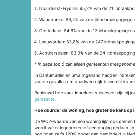
Noardeast-Fryslân: 95,2% van de 21 inbraakp
Waadhoeke: 86,7% van de 45 inbraakpogingen
Opsterland: 84,6% van de 13 inbraakpogingen
Leeuwarden: 83,8% van de 247 inbraakpoging
Achtkarspelen: 83,3% van de 24 inbraakpogin
* In deze top 5 zijn alleen gemeenten meegenome
In Dantumadiel en Smallingerland hadden inbrekers
van de gevallen om daadwerkelijk binnen te kome
Benieuwd hoe vaak inbrekers succesvol zijn bij jou
gemeente
.
Hoe duurder de woning, hoe groter de kans op 
De WOZ-waarde van een woning lijkt ook samen te
wordt vaker ingebroken of een poging gedaan. In
pogingen zelfs 120% hoger dan gemiddeld in Ned