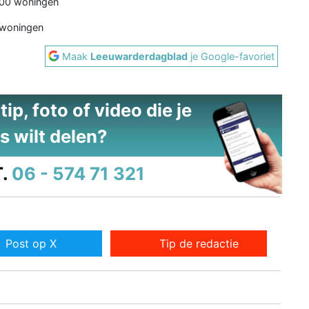
000 woningen
 woningen
Maak
Leeuwarderdagblad
je Google-favoriet
ip, foto of video die je
s wilt delen?
.
06 - 574 71 321
Post op X
Tip de redactie