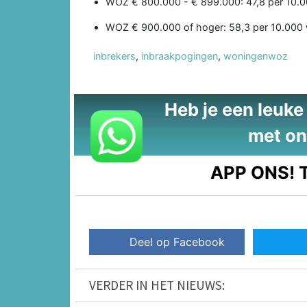
WOZ € 800.000 - € 899.000: 47,8 per 10.
WOZ € 900.000 of hoger: 58,3 per 10.000
inbrekers
,
inbraakpogingen
,
woningenwoz
Heb je een leuke t
met on
APP ONS!
T
Deel op Facebook
VERDER IN HET NIEUWS: