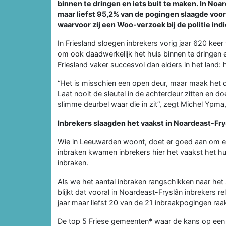
binnen te dringen en iets buit te maken. In No
maar liefst 95,2% van de pogingen slaagde voor d
waarvoor zij een Woo-verzoek bij de politie ind
In Friesland sloegen inbrekers vorig jaar 620 keer
om ook daadwerkelijk het huis binnen te dringen
Friesland vaker succesvol dan elders in het land
“Het is misschien een open deur, maar maak het d
Laat nooit de sleutel in de achterdeur zitten en d
slimme deurbel waar die in zit”, zegt Michel Ypma
Inbrekers slaagden het vaakst in Noardeast-Fry
Wie in Leeuwarden woont, doet er goed aan om ext
inbraken kwamen inbrekers hier het vaakst het h
inbraken.
Als we het aantal inbraken rangschikken naar he
blijkt dat vooral in Noardeast-Fryslân inbrekers 
jaar maar liefst 20 van de 21 inbraakpogingen raa
De top 5 Friese gemeenten* waar de kans op een 