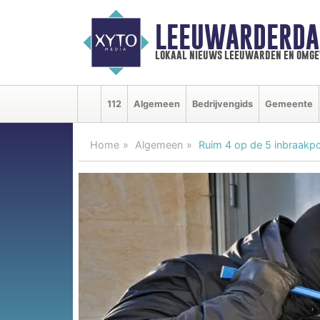
LEEUWARDERDA
lokaal nieuws leeuwarden en omge
112
Algemeen
Bedrijvengids
Gemeente
Home
Algemeen
Ruim 4 op de 5 inbraakpo