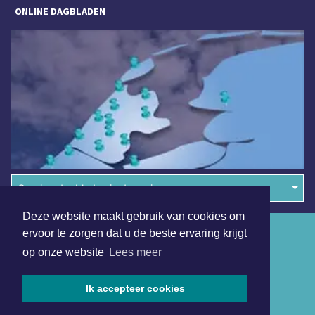
ONLINE DAGBLADEN
Overige dagbladen in de regio
Deze website maakt gebruik van cookies om
Algemene voorwaarden
ervoor te zorgen dat u de beste ervaring krijgt
op onze website
Lees meer
Disclaimer
Privacy Statement
Ik accepteer cookies
Copyright (c) 2026 | Leeuwarderdagblad.nl - Alle rechten