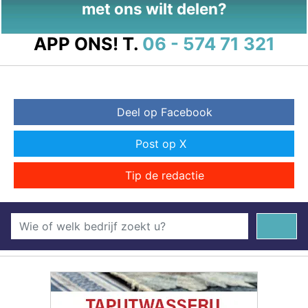
met ons wilt delen?
APP ONS!
T.
06 - 574 71 321
Deel op Facebook
Post op X
Tip de redactie