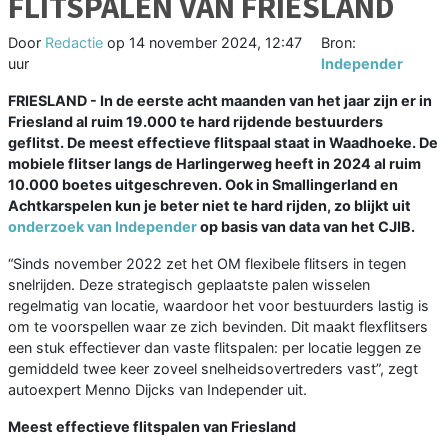
FLITSPALEN VAN FRIESLAND
Door
Redactie
op
14 november 2024, 12:47
Bron:
uur
Independer
FRIESLAND - In de eerste acht maanden van het jaar zijn er in
Friesland al ruim 19.000 te hard rijdende bestuurders
geflitst. De meest effectieve flitspaal staat in Waadhoeke. De
mobiele flitser langs de Harlingerweg heeft in 2024 al ruim
10.000 boetes uitgeschreven. Ook in Smallingerland en
Achtkarspelen kun je beter niet te hard rijden, zo blijkt uit
onderzoek van Independer
op basis van data van het CJIB.
“Sinds november 2022 zet het OM flexibele flitsers in tegen
snelrijden. Deze strategisch geplaatste palen wisselen
regelmatig van locatie, waardoor het voor bestuurders lastig is
om te voorspellen waar ze zich bevinden. Dit maakt flexflitsers
een stuk effectiever dan vaste flitspalen: per locatie leggen ze
gemiddeld twee keer zoveel snelheidsovertreders vast”, zegt
autoexpert Menno Dijcks van Independer uit.
Meest effectieve flitspalen van Friesland