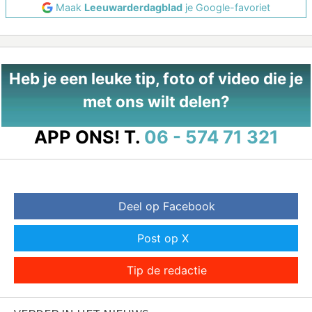
Maak
Leeuwarderdagblad
je Google-favoriet
Heb je een leuke tip, foto of video die je
met ons wilt delen?
APP ONS!
T.
06 - 574 71 321
Deel op Facebook
Post op X
Tip de redactie