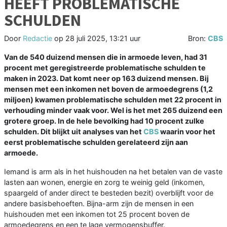
HEEFT PROBLEMATISCHE
SCHULDEN
Door
Redactie
op
28 juli 2025, 13:21 uur
Bron:
CBS
Van de 540 duizend mensen die in armoede leven, had 31
procent met geregistreerde problematische schulden te
maken in 2023. Dat komt neer op 163 duizend mensen. Bij
mensen met een inkomen net boven de armoedegrens (1,2
miljoen) kwamen problematische schulden met 22 procent in
verhouding minder vaak voor. Wel is het met 265 duizend een
grotere groep. In de hele bevolking had 10 procent zulke
schulden. Dit blijkt uit analyses van het
CBS
waarin voor het
eerst problematische schulden gerelateerd zijn aan
armoede.
Iemand is arm als in het huishouden na het betalen van de vaste
lasten aan wonen, energie en zorg te weinig geld (inkomen,
spaargeld of ander direct te besteden bezit) overblijft voor de
andere basisbehoeften. Bijna-arm zijn de mensen in een
huishouden met een inkomen tot 25 procent boven de
armoedegrens en een te lage vermogensbuffer.