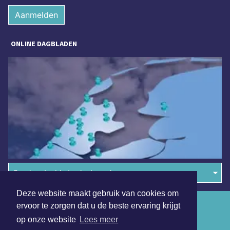
Aanmelden
ONLINE DAGBLADEN
Overige dagbladen in de regio
Deze website maakt gebruik van cookies om
Algemene voorwaarden
ervoor te zorgen dat u de beste ervaring krijgt
op onze website
Lees meer
Disclaimer