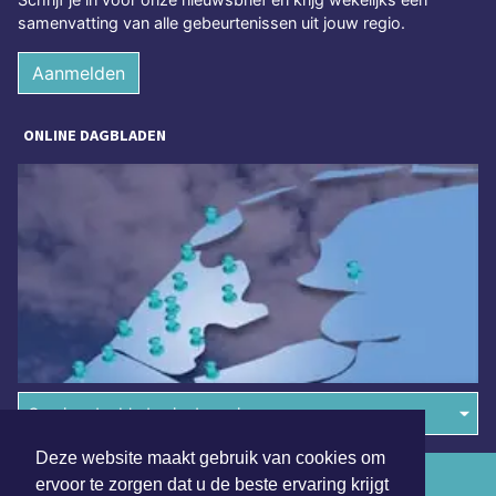
samenvatting van alle gebeurtenissen uit jouw regio.
Aanmelden
ONLINE DAGBLADEN
Overige dagbladen in de regio
Deze website maakt gebruik van cookies om
Algemene voorwaarden
ervoor te zorgen dat u de beste ervaring krijgt