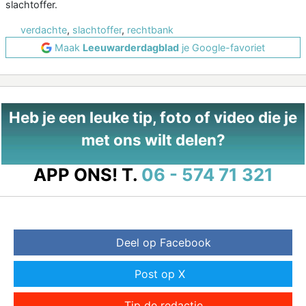
slachtoffer.
verdachte
,
slachtoffer
,
rechtbank
Maak
Leeuwarderdagblad
je Google-favoriet
Heb je een leuke tip, foto of video die je
met ons wilt delen?
APP ONS!
T.
06 - 574 71 321
Deel op Facebook
Post op X
Tip de redactie