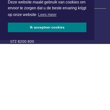
Deze website maakt gebruik van cookies om
|
Nieuws | Sport | Evenementen
ervoor te zorgen dat u de beste ervaring krijgt
op onze website
Lees meer
Hoofdvestiging:
van Benthuizenlaan 1
Ik accepteer cookies
1701 BZ Heerhugowaard
072 8200 600
redactie@xyto.nl
www.xyto.nl
SOCIAL MEDIA
NIEUWSBRIEF AANMELDEN
Schrijf je in voor onze nieuwsbrief en krijg wekelijks een
samenvatting van alle gebeurtenissen uit jouw regio.
Aanmelden