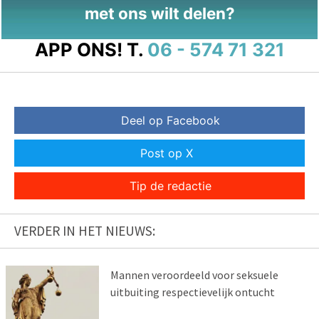
met ons wilt delen?
APP ONS!
T.
06 - 574 71 321
Deel op Facebook
Post op X
Tip de redactie
VERDER IN HET NIEUWS:
Mannen veroordeeld voor seksuele
uitbuiting respectievelijk ontucht