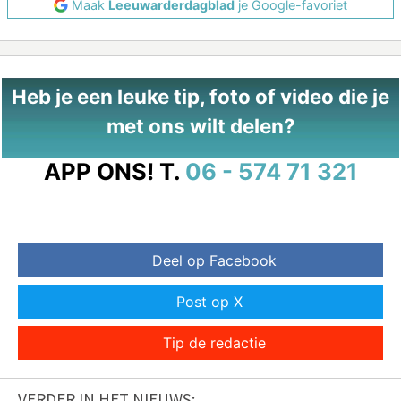
Maak
Leeuwarderdagblad
je Google-favoriet
Heb je een leuke tip, foto of video die je
met ons wilt delen?
APP ONS!
T.
06 - 574 71 321
Deel op Facebook
Post op X
Tip de redactie
VERDER IN HET NIEUWS: