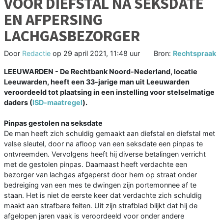
VOOR DIEFSTAL NA SEKSDATE
EN AFPERSING
LACHGASBEZORGER
Door
Redactie
op
29 april 2021, 11:48 uur
Bron:
Rechtspraak
LEEUWARDEN - De Rechtbank Noord-Nederland, locatie
Leeuwarden, heeft een 33-jarige man uit Leeuwarden
veroordeeld tot plaatsing in een instelling voor stelselmatige
daders (
ISD-maatregel
).
Pinpas gestolen na seksdate
De man heeft zich schuldig gemaakt aan diefstal en diefstal met
valse sleutel, door na afloop van een seksdate een pinpas te
ontvreemden. Vervolgens heeft hij diverse betalingen verricht
met de gestolen pinpas. Daarnaast heeft verdachte een
bezorger van lachgas afgeperst door hem op straat onder
bedreiging van een mes te dwingen zijn portemonnee af te
staan. Het is niet de eerste keer dat verdachte zich schuldig
maakt aan strafbare feiten. Uit zijn strafblad blijkt dat hij de
afgelopen jaren vaak is veroordeeld voor onder andere