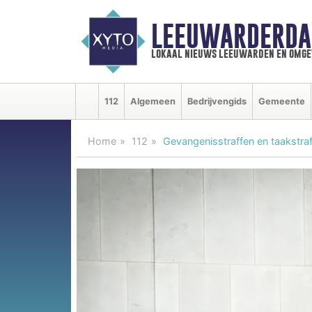
LEEUWARDERDA
lokaal nieuws leeuwarden en omge
112
Algemeen
Bedrijvengids
Gemeente
Home
112
Gevangenisstraffen en taakstra