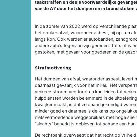
taakstraffen en deels voorwaardelijke gevange
van de A7 door het dumpen en in brand steken v
In de zomer van 2022 werd op verschillende plaa
het donker afval, waaronder asbest, bij op- en a
langs kon. Ook werden er autobanden, zandgrond
andere auto’s tegenaan zijn gereden. Tot slot is
gestoken, met gevaar voor goederen en de gezon
Strafmotivering
Het dumpen van afval, waaronder asbest, levert n
daarnaast gevaarlijk voor het milieu. Het versper
verkeersstroom verstoort en kan leiden tot verk
hulpdiensten worden belemmerd in de uitoefening
kwalijker maakt, is dat ze onaangekondigd waren 
minder goed en daarmee is de kans op ongelukken g
nietsvermoedende weggebruikers met hoge snelh
“slechts” beperkt is gebleven tot schade aan hun 
De rechtbank overweegt dat het recht op vrijheid