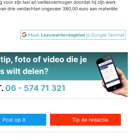
voor zijn taxi en verliesvermogen doordat hij zijn werk
jgt van drie verdachten ongeveer 380,00 euro aan materiële
Maak
Leeuwarderdagblad
je Google-favoriet
ip, foto of video die je
s wilt delen?
.
06 - 574 71 321
Post op X
Tip de redactie