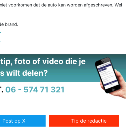
 niet voorkomen dat de auto kan worden afgeschreven. Wel
de brand.
ip, foto of video die je
s wilt delen?
.
06 - 574 71 321
Post op X
Tip de redactie